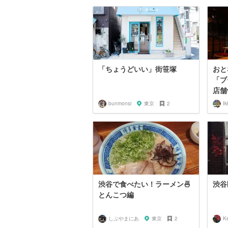
「ちょうどいい」街笹塚
おと
「ブ
店舗v
bunmonsi
東京
2
Ik
渋谷で食べたい！ラーメン🍜
渋谷
とんこつ編
しぶやまにあ
東京
2
K