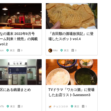
なの週末 2022年9月号
「吉田類の酒場放浪記」に登
ーム到来！焼売」の掲載
場したスポットvol.4
ol.2
kun
東京
0
kiko
東京
0
区にある銭湯まとめ
TVドラマ「ワカコ酒」に登場
したお店リスト🍶season3
eiTo
東京
2
チョココロネ
東京
1