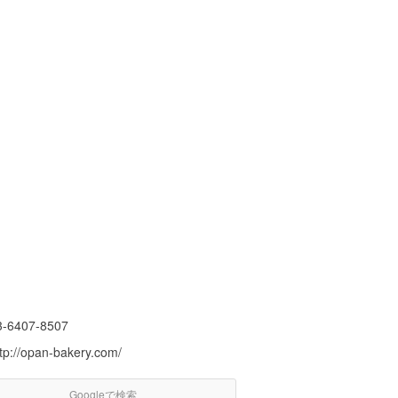
3-6407-8507
ttp://opan-bakery.com/
Googleで検索