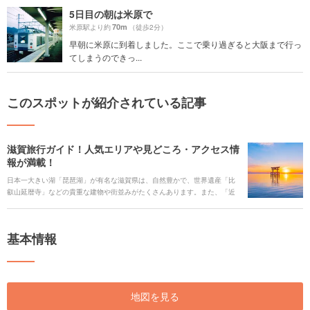
5日目の朝は米原で
70m
米原駅より約
（徒歩2分）
早朝に米原に到着しました。ここで乗り過ぎると大阪まで行っ
てしまうのできっ...
このスポットが紹介されている記事
滋賀旅行ガイド！人気エリアや見どころ・アクセス情
報が満載！
日本一大きい湖「琵琶湖」が有名な滋賀県は、自然豊かで、世界遺産「比
叡山延暦寺」などの貴重な建物や街並みがたくさんあります。また、「近
江牛」を始めとした美味しいご当地グルメや、活気溢れるイベントが多く
あります。 そんな魅力溢れる滋賀県を旅行する時に役立つ、見どころや観
光スポット、ご当地グルメ、アクセス、宿泊施設、イベント、お得なチケ
基本情報
ットなどを一挙にご紹介します！
地図を見る