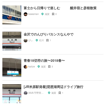
富士から日帰りで楽しむ 醒井宿と彦根散策
kawaman
滋賀
0
金沢でのんびりバカンスなんやで
ぴぃ
石川
1
青春18切符の旅〜2018春〜
kattze
滋賀
3
[JR米原駅発着]琵琶湖周辺ドライブ旅行
AAA/宇野実彩子推し
滋賀
1