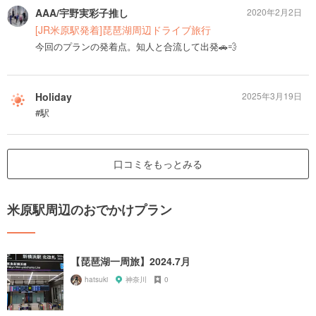
AAA/宇野実彩子推し
2020年2月2日
[JR米原駅発着]琵琶湖周辺ドライブ旅行
今回のプランの発着点。知人と合流して出発🚗💨
Holiday
2025年3月19日
#駅
口コミをもっとみる
米原駅周辺のおでかけプラン
【琵琶湖一周旅】2024.7月
hatsuki
神奈川
0