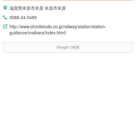
滋賀県米原市米原 米原市米原
0088-24-5489
http://www.ohmitetudo.co.jp/railway/station/station-
guidance/maibara/index.html/
Googleで検索