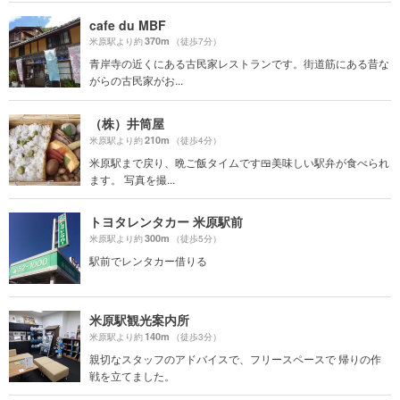
cafe du MBF
370m
米原駅より約
（徒歩7分）
青岸寺の近くにある古民家レストランです。街道筋にある昔な
がらの古民家がお...
（株）井筒屋
210m
米原駅より約
（徒歩4分）
米原駅まで戻り、晩ご飯タイムです🍱美味しい駅弁が食べられ
ます。 写真を撮...
トヨタレンタカー 米原駅前
300m
米原駅より約
（徒歩5分）
駅前でレンタカー借りる
米原駅観光案内所
140m
米原駅より約
（徒歩3分）
親切なスタッフのアドバイスで、フリースペースで 帰りの作
戦を立てました。