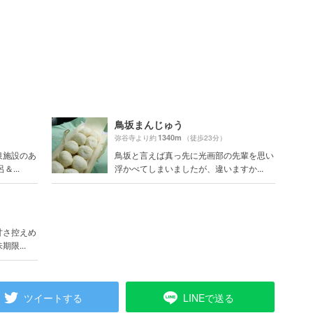
鳥坂まんじゅう
1340m
弥谷寺より約
（徒歩23分）
泉施設のあ
鳥坂と言えば真っ先に光画部の先輩を思い
...
浮かべてしまいましたが、違いますか...
甘さ控えめ
限...
ツイートする
LINEで送る