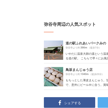
弥谷寺周辺の人気スポット
道の駅ふれあいパークみの
390m
弥谷寺より約
（徒歩7分）
いやだに温泉大師の湯という温
る道の駅。 こちらで早々にお風呂＆
鳥坂まんじゅう店
1340m
弥谷寺より約
（徒歩23分）
もちっとした薄皮まんじゅう。
で、意外にビール🍺に合う。賞味期
シェアする