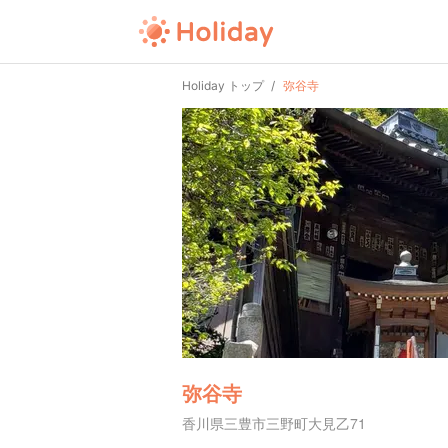
Holiday トップ
弥谷寺
弥谷寺
香川県三豊市三野町大見乙71