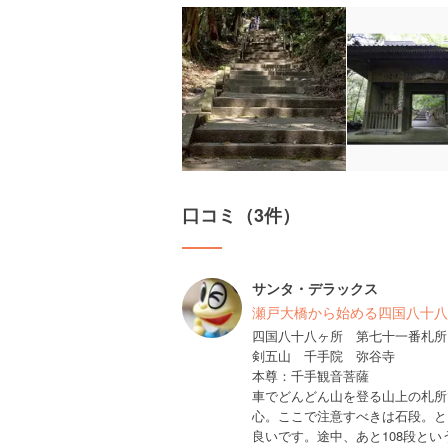
口コミ（3件）
サンタ・デラックス
瀬戸大橋から始める四国八十八
四国八十八ヶ所 第七十一番札所
剣五山 千手院 弥谷寺
本尊：千手観音菩薩
車でどんどん山を登る山上の札所
心。ここで注意すべきは石段。と
良いです。途中、あと108段と