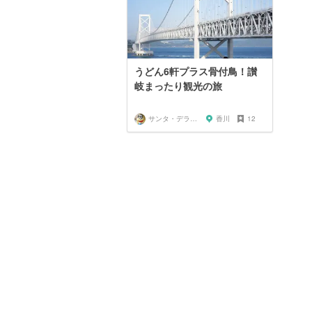
うどん6軒プラス骨付鳥！讃
岐まったり観光の旅
サンタ・デラックス
香川
12