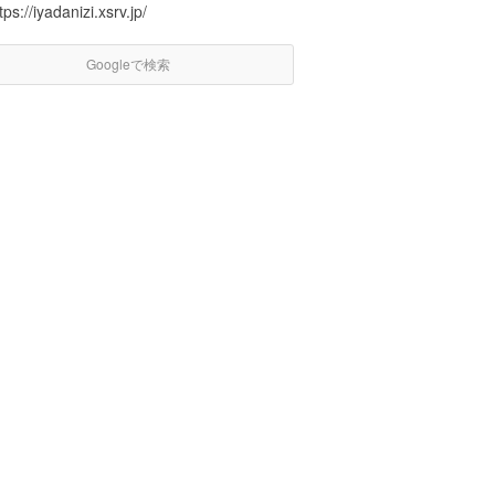
tps://iyadanizi.xsrv.jp/
Googleで検索