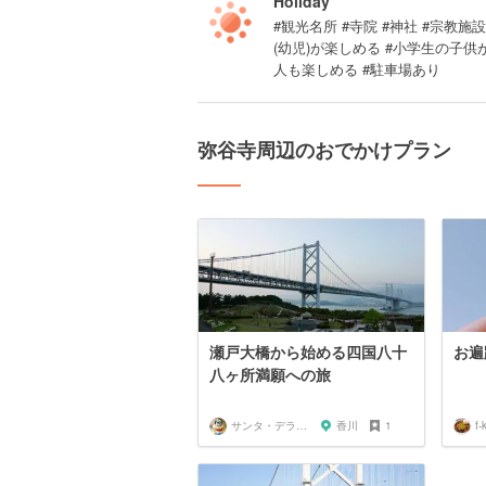
Holiday
#観光名所 #寺院 #神社 #宗教施設 
(幼児)が楽しめる #小学生の子
人も楽しめる #駐車場あり
弥谷寺周辺のおでかけプラン
瀬戸大橋から始める四国八十
お遍
八ヶ所満願への旅
サンタ・デラックス
香川
1
f-