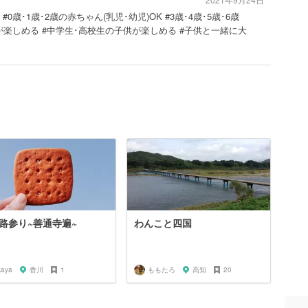
#0歳･1歳･2歳の赤ちゃん(乳児･幼児)OK #3歳･4歳･5歳･6歳
供が楽しめる #中学生･高校生の子供が楽しめる #子供と一緒に大
路参り~善通寺遍~
わんこと四国
kaya
香川
1
ももたろ
高知
20