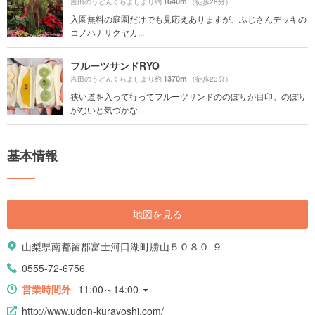
1640m
吉田のうどんくらよしより約
（徒歩28分）
入園無料の庭園だけでも見応えありますが、ふじさんデッキの
コノハナサクヤカ...
フルーツサンドRYO
1370m
吉田のうどんくらよしより約
（徒歩23分）
狭い道を入って行ってフルーツサンドののぼりが目印。のぼり
がないと気づかな...
基本情報
地図を見る
山梨県南都留郡富士河口湖町勝山５０８０-９
0555-72-6756
営業時間外
11:00～14:00
http://www.udon-kurayoshi.com/