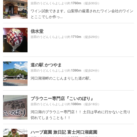
1760m
吉田のうどんくらよしより約
（徒歩30分）
ワイン試飲できます。山梨県の厳選されたワイン会社のワイン
とここでしか作っ...
信水堂
1710m
吉田のうどんくらよしより約
（徒歩29分）
道の駅 かつやま
1390m
吉田のうどんくらよしより約
（徒歩24分）
河口湖湖畔のこじんまりした道の駅。
ブラウニー専門店『こいのぼり』
1080m
吉田のうどんくらよしより約
（徒歩18分）
河口湖のブラウニー専門店！！ 土日は早めに行かないと売り
切れてしまうことも！！
ハーブ庭園 旅日記 富士河口湖庭園