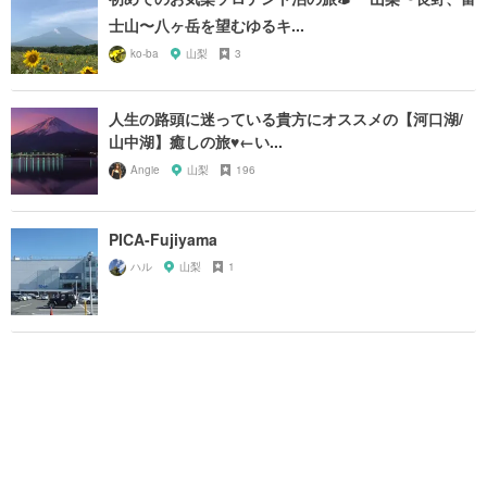
士山〜八ヶ岳を望むゆるキ...
ko-ba
山梨
3
人生の路頭に迷っている貴方にオススメの【河口湖/
山中湖】癒しの旅♥︎←い...
Angie
山梨
196
PICA-Fujiyama
ハル
山梨
1