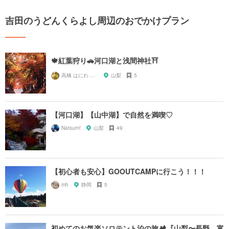
吉田のうどんくらよし周辺のおでかけプラン
🍁紅葉狩り🚗河口湖と浅間神社⛩
高橋 はにわ ブラックパンサー
山梨
5
【河口湖】【山中湖】で自然を満喫♡
Natsum!
山梨
49
【初心者も安心】GOOUTCAMPに行こう！！！
mh
静岡
5
初めてのお気楽ソロテント泊の旅🏕『山梨〜長野、富