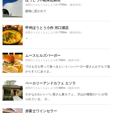
1760m
吉田のうどんくらよしより約
（徒歩30分）
建物に惹かれて
甲州ほうとう小作 河口湖店
1780m
吉田のうどんくらよしより約
（徒歩30分）
＊
ムースヒルズバーガー
740m
吉田のうどんくらよしより約
（徒歩13分）
プロも立ち寄って食べるというハンバーガー屋さんがグルフ場
からすぐにありま...
ベーカリーアンドカフェ エソラ
680m
吉田のうどんくらよしより約
（徒歩12分）
小さなかわいいパン屋さん兼カフェ。 沢山の種類のパンが売
られている。 ガ...
赤富士ワインセラー