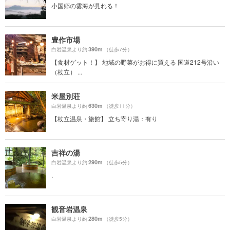
小国郷の雲海が見れる！
豊作市場
390m
白岩温泉より約
（徒歩7分）
【食材ゲット！】 地域の野菜がお得に買える 国道212号沿い
（杖立） ...
米屋別荘
630m
白岩温泉より約
（徒歩11分）
【杖立温泉・旅館】 立ち寄り湯：有り
吉祥の湯
290m
白岩温泉より約
（徒歩5分）
.
観音岩温泉
280m
白岩温泉より約
（徒歩5分）