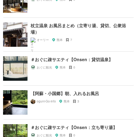
杖立温泉 お風呂まとめ（立寄り湯、貸切、公衆浴
場）
オーリー
熊本
7
＃おぐに疎サエティ【Onsen：貸切温泉】
おぐに観光
熊本
0
【阿蘇・小国郷】朝、入れるお風呂
oguni-Go-info
熊本
3
＃おぐに疎サエティ【Onsen：立ち寄り湯】
おぐに観光
熊本
0