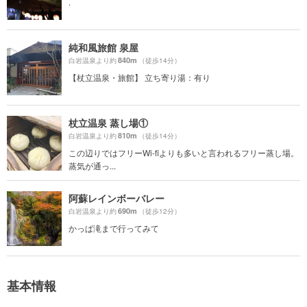
.
純和風旅館 泉屋
840m
白岩温泉より約
（徒歩14分）
【杖立温泉・旅館】 立ち寄り湯：有り
杖立温泉 蒸し場①
810m
白岩温泉より約
（徒歩14分）
この辺りではフリーWi-fiよりも多いと言われるフリー蒸し場。
蒸気が通っ...
阿蘇レインボーバレー
690m
白岩温泉より約
（徒歩12分）
かっぱ滝まで行ってみて
基本情報