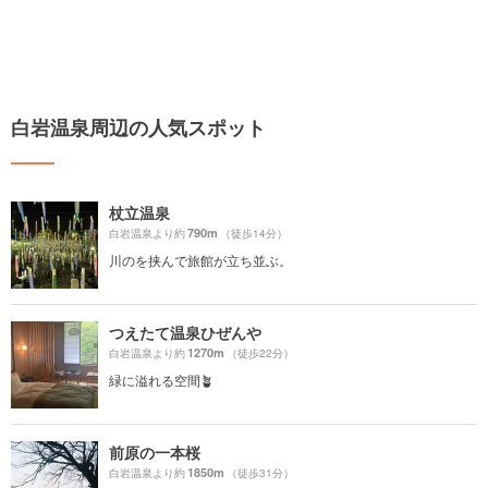
白岩温泉周辺の人気スポット
杖立温泉
790m
白岩温泉より約
（徒歩14分）
川のを挟んで旅館が立ち並ぶ。
つえたて温泉ひぜんや
1270m
白岩温泉より約
（徒歩22分）
緑に溢れる空間🪴
前原の一本桜
1850m
白岩温泉より約
（徒歩31分）