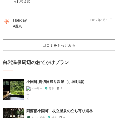
入れ替え式
Holiday
2017年1月10日
#温泉
口コミをもっとみる
白岩温泉周辺のおでかけプラン
小国郷 貸切日帰り温泉（小国町編）
オーリー
熊本
3
阿蘇郡小国町 杖立温泉の立ち寄り湯♨
おぐに観光
熊本
0