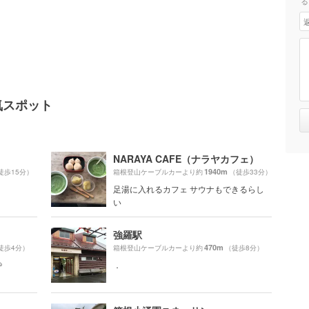
る
気スポット
NARAYA CAFE（ナラヤカフェ）
1940m
徒歩15分）
箱根登山ケーブルカーより約
（徒歩33分）
足湯に入れるカフェ サウナもできるらし
い
強羅駅
470m
徒歩4分）
箱根登山ケーブルカーより約
（徒歩8分）

．