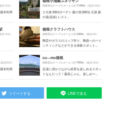
箱根小涌園ユネッサン
1100m
徒歩10分）
箱根登山ケーブルカーより約
（徒歩19分）
号「週末利用
エモ旅 BBQガーデン 森の音(BBQ) 元湯 森
の湯(温泉) レスト...
駅
箱根クラフトハウス
240m
徒歩13分）
箱根登山ケーブルカーより約
（徒歩4分）
陶芸やガラスのコップ作り、陶器へのペイ
ンティングなどができる体験スポット...
cu―mo箱根
750m
（徒歩25分）
箱根登山ケーブルカーより約
（徒歩13分）
号「週末利用
足湯に浸かりながら絶景を楽しめるスポッ
トなんだって！最高じゃん、楽しみ〜...
ツイートする
LINEで送る