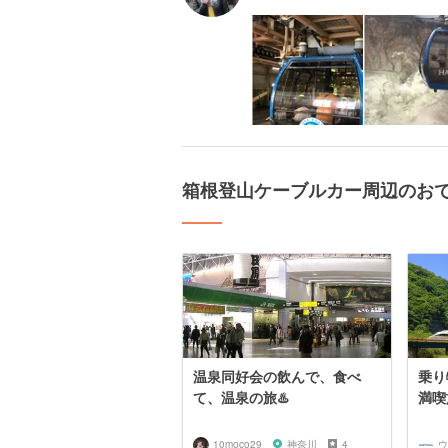
箱根登山ケーブルカー周辺のお
温泉同好会の飲んで、食べ
乗り
て、温泉の旅♨️
満喫
10moco29
神奈川
4