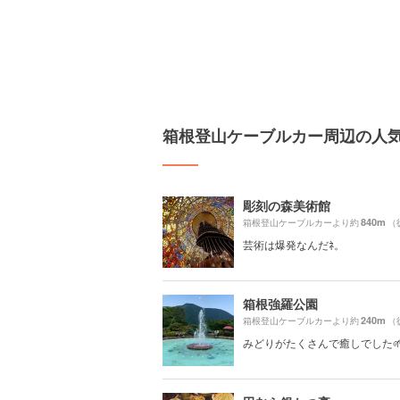
箱根登山ケーブルカー周辺の人
彫刻の森美術館
840m
箱根登山ケーブルカーより約
（
芸術は爆発なんだﾈ。
箱根強羅公園
240m
箱根登山ケーブルカーより約
（
みどりがたくさんで癒しでした