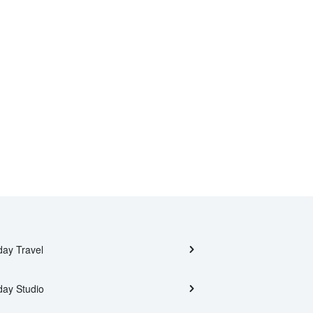
day Travel
day Studio