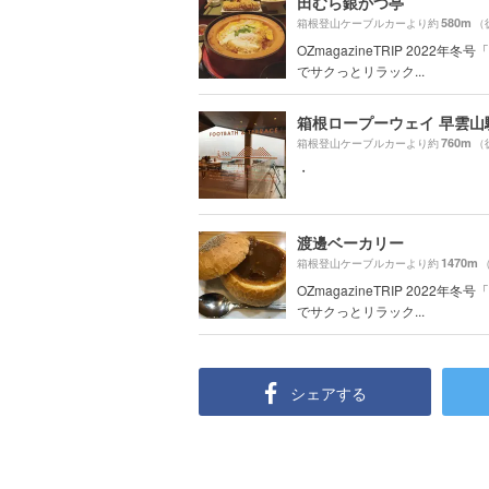
田むら銀かつ亭
580m
箱根登山ケーブルカーより約
（
OZmagazineTRIP 2022年冬
でサクっとリラック...
箱根ロープーウェイ 早雲山
760m
箱根登山ケーブルカーより約
（
・
渡邊ベーカリー
1470m
箱根登山ケーブルカーより約
OZmagazineTRIP 2022年冬
でサクっとリラック...
シェアする