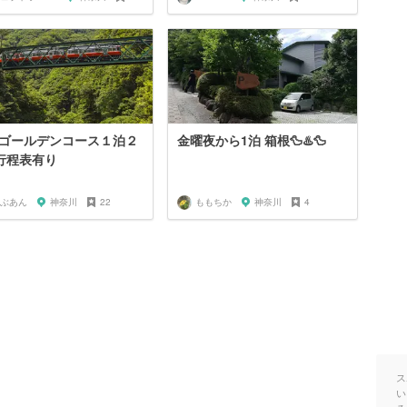
ゴールデンコース１泊２
金曜夜から1泊 箱根🦆♨️🦆
行程表有り
ぶあん
神奈川
22
ももちか
神奈川
4
ス
い