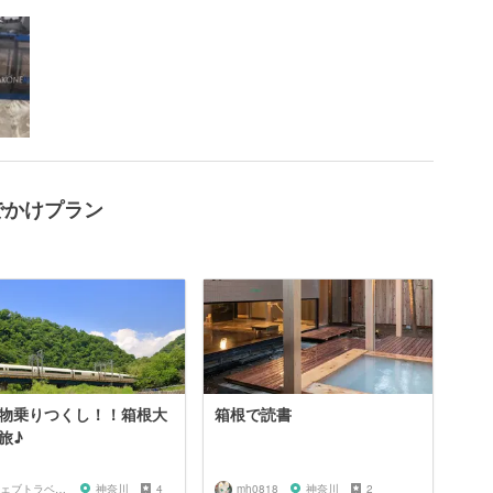
でかけプラン
物乗りつくし！！箱根大
箱根で読書
旅♪
ウェブトラベル 若林
神奈川
4
mh0818
神奈川
2