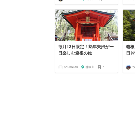
毎月13日限定！熟年夫婦が一
箱根
日楽しむ箱根の旅
日♪
shunokan
神奈川
7
つ