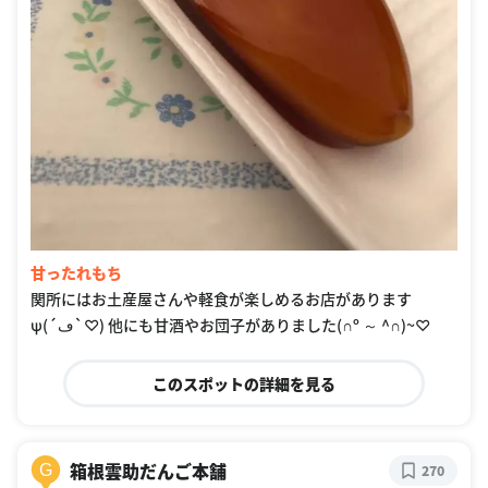
甘ったれもち
関所にはお土産屋さんや軽食が楽しめるお店があります
ψ(´ڡ`♡) 他にも甘酒やお団子がありました(∩º ～ ^∩)~♡
このスポットの詳細を見る
箱根雲助だんご本舗
G
270