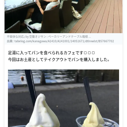
不愉快な対応』by 空腹オジサン : ベーカリーアンドテーブル箱根 ...
出典：
tabelog.com/kanagawa/A1410/A141001/14051671/dtlrvwlst/B57667702
足湯に入ってパンを食べられるカフェです🍞🍞🍞
今回はお土産としてテイクアウトでパンを購入しました。