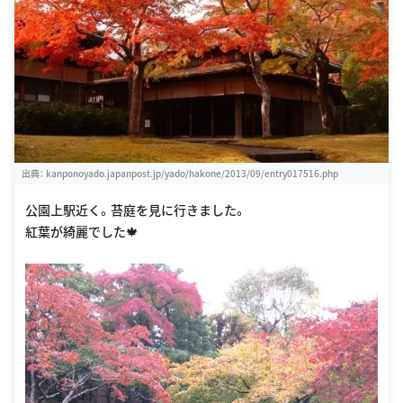
出典：
kanponoyado.japanpost.jp/yado/hakone/2013/09/entry017516.php
公園上駅近く。苔庭を見に行きました。
紅葉が綺麗でした🍁