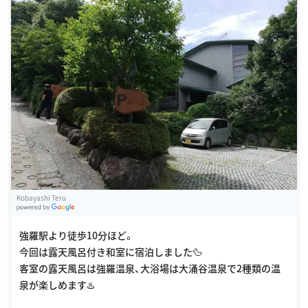
Kobayashi Teru
G
oogle Places
強羅駅より徒歩10分ほど。
今回は露天風呂付き和室に宿泊しました🦆
客室の露天風呂は強羅温泉、大浴場は大涌谷温泉で2種類の温
泉が楽しめます♨️