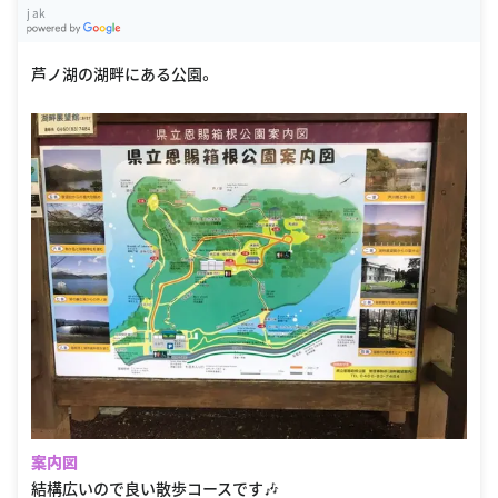
j ak
G
oogle Places
芦ノ湖の湖畔にある公園。
案内図
結構広いので良い散歩コースです🎶