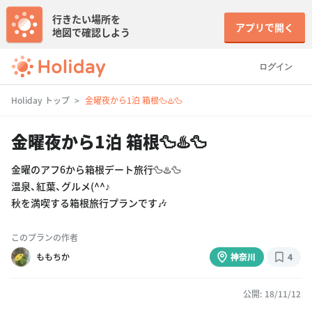
行きたい場所を
アプリで開く
地図で確認しよう
ログイン
Holiday トップ
金曜夜から1泊 箱根🦆♨️🦆
金曜夜から1泊 箱根🦆♨️🦆
金曜のアフ6から箱根デート旅行🦆♨️🦆
温泉、紅葉、グルメ(^^♪
秋を満喫する箱根旅行プランです🎶
このプランの作者
ももちか
神奈川
4
公開: 18/11/12