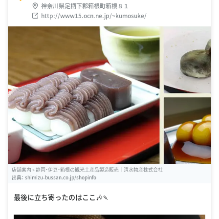
神奈川県足柄下郡箱根町箱根８１
http://www15.ocn.ne.jp/~kumosuke/
店舗案内 » 静岡・伊豆・箱根の観光土産品製造販売｜清水物産株式会社
出典：
shimizu-bussan.co.jp/shopinfo
最後に立ち寄ったのはここ🎶🍡