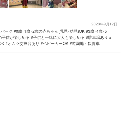
2023年9月12日
ーク #0歳･1歳･2歳の赤ちゃん(乳児･幼児)OK #3歳･4歳･5
生の子供が楽しめる #子供と一緒に大人も楽しめる #駐車場あり #
OK #オムツ交換台あり #ベビーカーOK #遊園地・観覧車