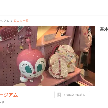
ージアム
口コミ一覧
基
ージアム
お気に入りに追加
-９