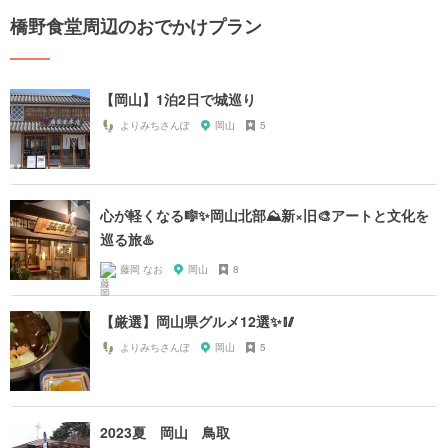
橋野食堂周辺のおでかけプラン
【岡山】1泊2日で城巡り
よりみちさんぽ
岡山
5
心が軽くなる🎼✨岡山北部⛰新×旧🎨アートと文化を
巡る旅♨️
藤岡 なお
岡山
8
【厳選】岡山県グルメ12選✨🥢
よりみちさんぽ
岡山
5
2023夏 岡山 鳥取