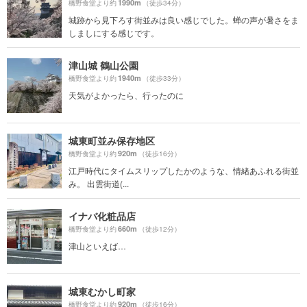
1990m
橋野食堂より約
（徒歩34分）
城跡から見下ろす街並みは良い感じでした。蝉の声が暑さをま
しましにする感じです。
津山城 鶴山公園
1940m
橋野食堂より約
（徒歩33分）
天気がよかったら、行ったのに
城東町並み保存地区
920m
橋野食堂より約
（徒歩16分）
江戸時代にタイムスリップしたかのような、情緒あふれる街並
み。 出雲街道(...
イナバ化粧品店
660m
橋野食堂より約
（徒歩12分）
津山といえば…
城東むかし町家
920m
橋野食堂より約
（徒歩16分）