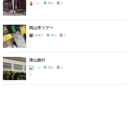
ぺい
岡山
3
岡山🍑ツアー
奈都江
岡山
0
津山旅行
ハル
岡山
0