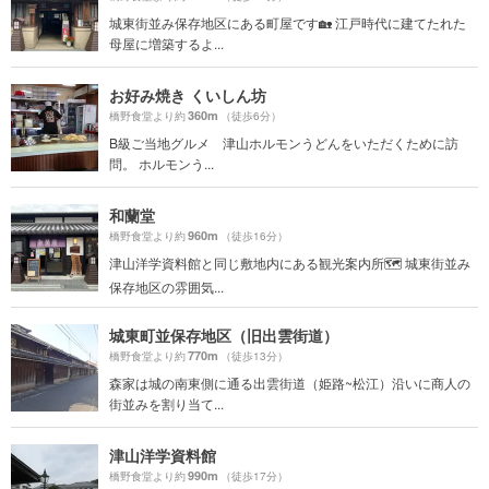
城東街並み保存地区にある町屋です🏡 江戸時代に建てたれた
母屋に増築するよ...
お好み焼き くいしん坊
360m
橋野食堂より約
（徒歩6分）
B級ご当地グルメ 津山ホルモンうどんをいただくために訪
問。 ホルモンう...
和蘭堂
960m
橋野食堂より約
（徒歩16分）
津山洋学資料館と同じ敷地内にある観光案内所🗺 城東街並み
保存地区の雰囲気...
城東町並保存地区（旧出雲街道）
770m
橋野食堂より約
（徒歩13分）
森家は城の南東側に通る出雲街道（姫路~松江）沿いに商人の
街並みを割り当て...
津山洋学資料館
990m
橋野食堂より約
（徒歩17分）