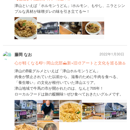
津山といえば「ホルモンうどん」❕ホルモン、もやし、ニラとシン
プルな具材が味噌ダレの味を引き立てる〜！
藤岡 なお
2022年1月30日
心が軽くなる🎼✨岡山北部⛰新×旧🎨アートと文化を巡る旅♨️
津山のB級グルメといえば「津山ホルモンうどん」
肉食が禁止されていた以前から、滋養のために牛肉を食べる、
「養生喰い」の文化が根付いていた津山エリア。
津山地域で牛馬の市が開かれたのは、なんと705年！
ローカルフードは旅の醍醐味✨ぜひ食べておきたいグルメです。