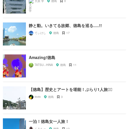
大原 学
徳島
0
静と動。いきてる故郷、徳島を巡る.....!!
てぃけし
徳島
17
Amazing!徳島
TATSU-.-HINA
徳島
11
【徳島】歴史とアートを堪能！ぶらり1人旅🚶‍♀️
rinrin
徳島
3
一泊！徳島女一人旅！
くろちゃ
徳島
12