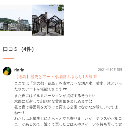
口コミ（4件）
rinrin
2021年10月5日
【徳島】歴史とアートを堪能！ぶらり1人旅🚶‍♀️
ここでは「水の都・徳島」を表すような湧き水、噴水、滝といっ
た水のアートを堪能できます🐟
また夜にはイルミネーションが点灯するそう✨✨
水面に反射して幻想的な雰囲気を楽しめます🥰
昼と夜で雰囲気をガラッと変える公園はなかなか珍しいですよ
ね〜！
わたしはお散歩しにふらっと立ち寄りましたが、テラスやバルコ
ニーがあるので、近くで買ったごはんやスイーツを持ち寄って食