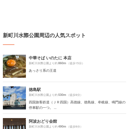
新町川水際公園周辺の人気スポット
中華そば いのたに 本店
860m
新町川水際公園より約
（徒歩15分）
あっさり系の王道
徳島駅
530m
新町川水際公園より約
（徒歩9分）
四国旅客鉄道（ＪＲ四国）高徳線、徳島線、牟岐線、鳴門線の
停車駅の一つ。 ...
阿波おどり会館
490m
新町川水際公園より約
（徒歩9分）