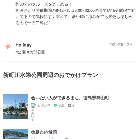
約30分のクルーズを楽しめる！
阿波おどり開催期間の8/12~15は9:00~22:00の間で約15分間隔で動
いてるので気軽にすぐ乗れて、暑い時に涼みがてら景色も楽しめ
るので一石二鳥だ！
Holiday
2021年9月2日
#公園 #大型公園
新町川水際公園周辺のおでかけプラン
会いたい人ができるまち。徳島県神山町
峯 美紀子
徳島
5
徳島市内散策