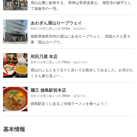
眉山山麓に鎮座する。 祭神は菅原道真公。 潮音寺の鎮守とし
て瑞巌寺の一顎...
あわぎん眉山ロープウェイ
510m
新町川水際公園より約
（徒歩9分）
徳島県徳島市内の眉山にあるロープウェイ。 四国八十八景４
番「眉山ロープウ...
和田乃屋 本店
790m
新町川水際公園より約
（徒歩14分）
眉山のふもとをぐるりと歩いてお散歩してみました。お寺がた
くさん建ち並ぶ一...
麺王 徳島駅前本店
390m
新町川水際公園より約
（徒歩7分）
徳島駅近くにあるご当地ラーメンを食べよう！
基本情報