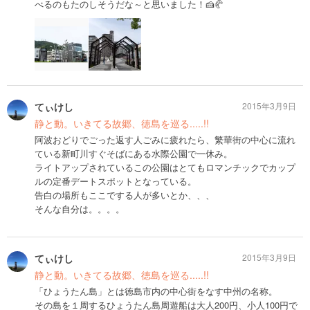
べるのもたのしそうだな～と思いました！🍰🥐
てぃけし
2015年3月9日
静と動。いきてる故郷、徳島を巡る.....!!
阿波おどりでごった返す人ごみに疲れたら、繁華街の中心に流れ
ている新町川すぐそばにある水際公園で一休み。
ライトアップされているこの公園はとてもロマンチックでカップ
ルの定番デートスポットとなっている。
告白の場所もここでする人が多いとか、、、
そんな自分は。。。。
てぃけし
2015年3月9日
静と動。いきてる故郷、徳島を巡る.....!!
「ひょうたん島」とは徳島市内の中心街をなす中州の名称。
その島を１周するひょうたん島周遊船は大人200円、小人100円で