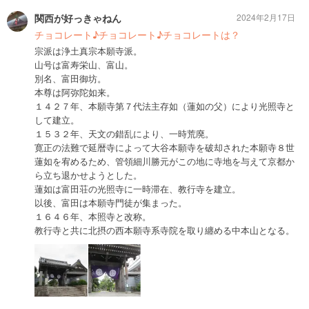
関西が好っきゃねん
2024年2月17日
チョコレート♪チョコレート♪チョコレートは？
宗派は浄土真宗本願寺派。
山号は富寿栄山、富山。
別名、富田御坊。
本尊は阿弥陀如来。
１４２７年、本願寺第７代法主存如（蓮如の父）により光照寺と
して建立。
１５３２年、天文の錯乱により、一時荒廃。
寛正の法難で延暦寺によって大谷本願寺を破却された本願寺８世
蓮如を宥めるため、管領細川勝元がこの地に寺地を与えて京都か
ら立ち退かせようとした。
蓮如は富田荘の光照寺に一時滞在、教行寺を建立。
以後、富田は本願寺門徒が集まった。
１６４６年、本照寺と改称。
教行寺と共に北摂の西本願寺系寺院を取り纏める中本山となる。