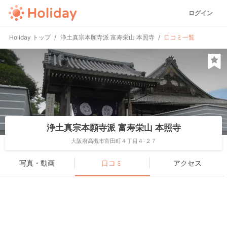
ログイン
Holiday トップ
浄土真宗本願寺派 富寿栄山 本照寺
口コミ一覧
浄土真宗本願寺派 富寿栄山 本照寺
大阪府高槻市富田町４丁目４-２７
写真・動画
口コミ
アクセス