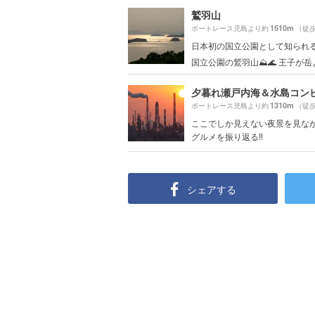
鷲羽山
1510m
ボートレース児島より約
（徒歩
日本初の国立公園として知られ
国立公園の鷲羽山⛰🌊 王子が岳より
1310m
ボートレース児島より約
（徒歩
ここでしか見えない夜景を見な
グルメを振り返る‼︎
シェアする