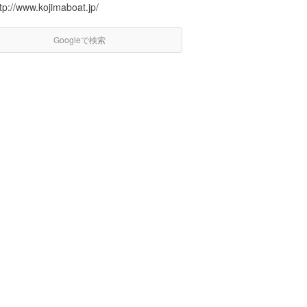
tp://www.kojimaboat.jp/
Googleで検索