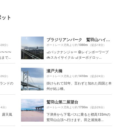
ポット
ブラジリアンパーク 鷲羽山ハイランド
1080m
28分）
ボートレース児島より約
（徒歩18分）
〜〜〜〜
🎢バックナンジャー 🎡レインボーワープ
で...
🚲スカイサイクル 🎢ターボドロッ...
瀬戸大橋
1410m
26分）
ボートレース児島より約
（徒歩24分）
イランドの
掛けられて32年、言わずと知れた四国と本
州が結ぶ橋。
鷲羽山第二展望台
1730m
14分）
ボートレース児島より約
（徒歩29分）
 露天風
下津井から下電バスに乗ると標高133ⅿの
鷲羽山山頂へ行けます。田之浦漁港...