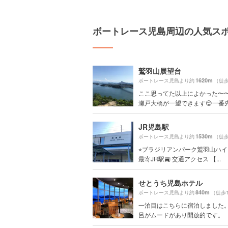
ボートレース児島周辺の人気ス
鷲羽山展望台
1620m
ボートレース児島より約
（徒歩
ここ思ってた以上によかった〜
瀬戸大橋が一望できます😊一番先ま
JR児島駅
1530m
ボートレース児島より約
（徒歩
⭐︎ブラジリアンパーク鷲羽山ハ
最寄JR駅🚉 交通アクセス 【...
せとうち児島ホテル
840m
ボートレース児島より約
（徒歩
一泊目はこちらに宿泊しました。
呂がムードがあり開放的です。