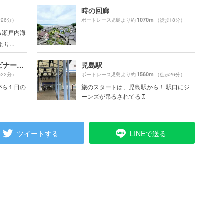
時の回廊
1070m
26分）
ボートレース児島より約
（徒歩18分）
る瀬戸内海
...
夕暮れ瀬戸内海＆水島コンビナート夜景クルーズ
児島駅
1560m
22分）
ボートレース児島より約
（徒歩26分）
がら１日の
旅のスタートは、児島駅から！ 駅口にジ
ーンズが吊るされてる👖
ツイートする
LINEで送る