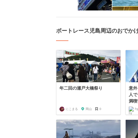
ボートレース児島周辺のおでか
年二回の瀬戸大橋祭り
意外
人で
満喫
にこまる
岡山
0
h