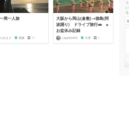
ス
い
る
一周一人旅
大阪から岡山(倉敷)→徳島(阿
波踊り) ドライブ旅行🚗 ※
お盆休み記録
だめまさ
愛媛
11
j.apple2850
兵庫
1