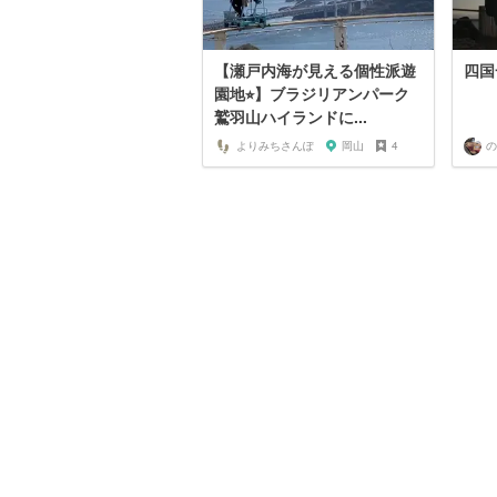
【瀬戸内海が見える個性派遊
四国
園地⭐︎】ブラジリアンパーク
鷲羽山ハイランドに...
よりみちさんぽ
岡山
4
の