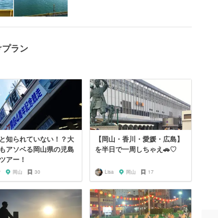
けプラン
と知られていない！？大
【岡山・香川・愛媛・広島】
もアソベる岡山県の児島
を半日で一周しちゃえ🚗♡
ツアー！
y
岡山
30
Lisa
岡山
17