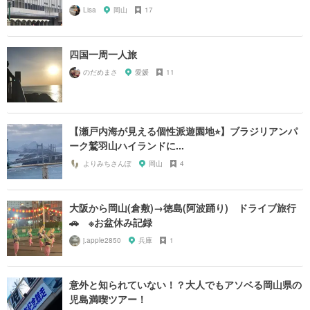
Lisa
岡山
17
四国一周一人旅
のだめまさ
愛媛
11
【瀬戸内海が見える個性派遊園地⭐︎】ブラジリアンパ
ーク鷲羽山ハイランドに...
よりみちさんぽ
岡山
4
大阪から岡山(倉敷)→徳島(阿波踊り) ドライブ旅行
🚗 ※お盆休み記録
j.apple2850
兵庫
1
意外と知られていない！？大人でもアソベる岡山県の
児島満喫ツアー！