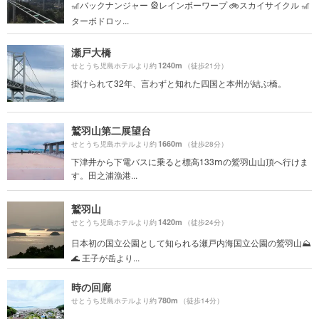
🎢バックナンジャー 🎡レインボーワープ 🚲スカイサイクル 🎢
ターボドロッ...
瀬戸大橋
1240m
せとうち児島ホテルより約
（徒歩21分）
掛けられて32年、言わずと知れた四国と本州が結ぶ橋。
鷲羽山第二展望台
1660m
せとうち児島ホテルより約
（徒歩28分）
下津井から下電バスに乗ると標高133ⅿの鷲羽山山頂へ行けま
す。田之浦漁港...
鷲羽山
1420m
せとうち児島ホテルより約
（徒歩24分）
日本初の国立公園として知られる瀬戸内海国立公園の鷲羽山⛰
🌊 王子が岳より...
時の回廊
780m
せとうち児島ホテルより約
（徒歩14分）