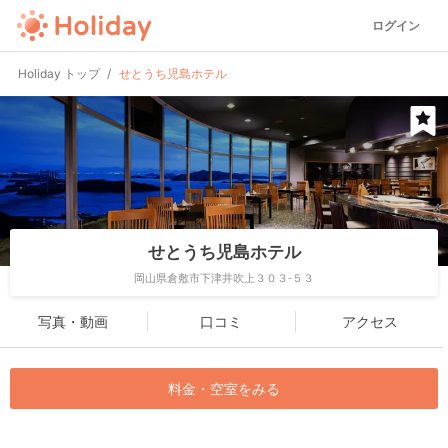
ログイン
Holiday トップ
せとうち児島ホテル
せとうち児島ホテル
岡山県倉敷市下津井吹上３０３-５３
写真・動画
口コミ
アクセス
料金・空室をみる