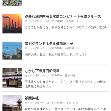
夕暮れ瀬戸内海＆水島コンビナート夜景クルーズ
1880m
せとうち児島ホテルより約
（徒歩32分）
ここでしか見えない夜景を見ながら１日のグルメを振り返る‼︎
鷲羽グランドホテル備前屋甲子
1880m
せとうち児島ホテルより約
（徒歩32分）
瀬戸大橋も見え、眺めが最高のホテルでした！
むかし下津井回船問屋
860m
せとうち児島ホテルより約
（徒歩15分）
下津井を少し知るためにこちらに立ち寄りました！ この街は
北前船で栄えた街...
祇園神社
1040m
せとうち児島ホテルより約
（徒歩18分）
倉敷の美観地区から下電バスにゆられ、JR児島駅を経て下津