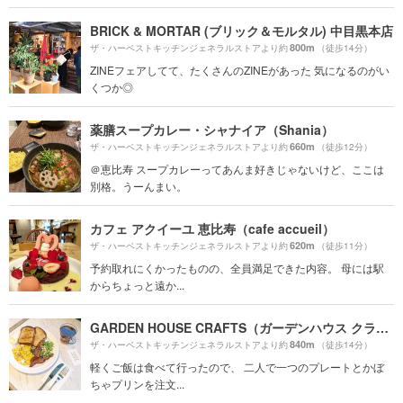
BRICK & MORTAR (ブリック＆モルタル) 中目黒本店
800m
ザ・ハーベストキッチンジェネラルストアより約
（徒歩14分）
ZINEフェアしてて、たくさんのZINEがあった 気になるのがい
くつか◎
薬膳スープカレー・シャナイア（Shania）
660m
ザ・ハーベストキッチンジェネラルストアより約
（徒歩12分）
＠恵比寿 スープカレーってあんま好きじゃないけど、ここは
別格。うーんまい。
カフェ アクイーユ 恵比寿（cafe accueil）
620m
ザ・ハーベストキッチンジェネラルストアより約
（徒歩11分）
予約取れにくかったものの、全員満足できた内容。 母には駅
からちょっと遠か...
GARDEN HOUSE CRAFTS（ガーデンハウス クラフツ）
840m
ザ・ハーベストキッチンジェネラルストアより約
（徒歩14分）
軽くご飯は食べて行ったので、 二人で一つのプレートとかぼ
ちゃプリンを注文...