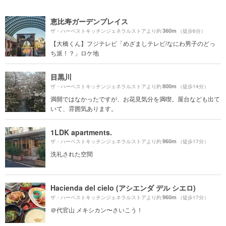
恵比寿ガーデンプレイス
360m
ザ・ハーベストキッチンジェネラルストアより約
（徒歩6分）
【大橋くん】フジテレビ「めざましテレビ/なにわ男子のどっ
ち派！？」ロケ地
目黒川
800m
ザ・ハーベストキッチンジェネラルストアより約
（徒歩14分）
満開ではなかったですが、お花見気分を満喫。屋台なども出て
いて、雰囲気あります。
1LDK apartments.
960m
ザ・ハーベストキッチンジェネラルストアより約
（徒歩17分）
洗礼された空間
Hacienda del cielo (アシエンダ デル シエロ)
960m
ザ・ハーベストキッチンジェネラルストアより約
（徒歩17分）
＠代官山 メキシカン〜さいこう！