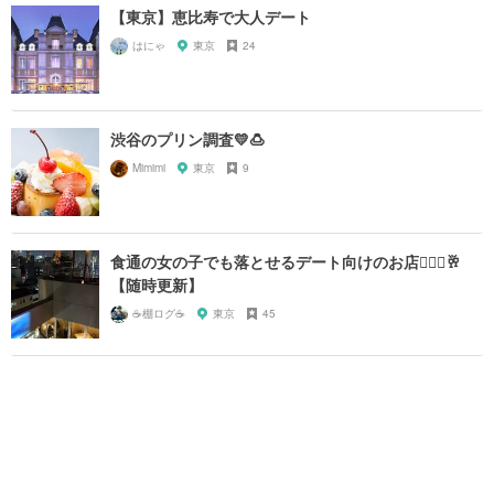
【東京】恵比寿で大人デート
はにゃ
東京
24
渋谷のプリン調査💛🍮
Mimimi
東京
9
食通の女の子でも落とせるデート向けのお店🤦🏻‍♀️🥂
【随時更新】
☕️棚ログ☕️
東京
45