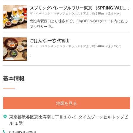
スプリングバレーブルワリー東京 （SPRING VALLEY BREWERY TOKYO）
810m
ザ・ハーベストキッチンジェネラルストアより約
（徒歩14分）
恵比寿駅西口より徒歩10分。8時OPENのログロート内にある
ブルワリーで...
ごはんや 一芯 代官山
840m
ザ・ハーベストキッチンジェネラルストアより約
（徒歩15分）
.
基本情報
地図を見る
東京都渋谷区恵比寿南１丁目１８-９ タイムゾーンヒルトップビ
ル １階
03-6826-6086