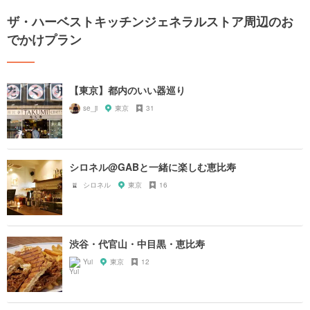
ザ・ハーベストキッチンジェネラルストア周辺のお
でかけプラン
【東京】都内のいい器巡り
se_ji
東京
31
シロネル@GABと一緒に楽しむ恵比寿
シロネル
東京
16
渋谷・代官山・中目黒・恵比寿
Yui
東京
12