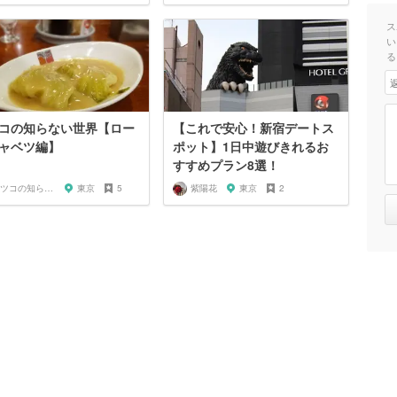
ス
い
る
コの知らない世界【ロー
【これで安心！新宿デートス
ャベツ編】
ポット】1日中遊びきれるお
すすめプラン8選！
マツコの知らない世界マニア
東京
5
紫陽花
東京
2