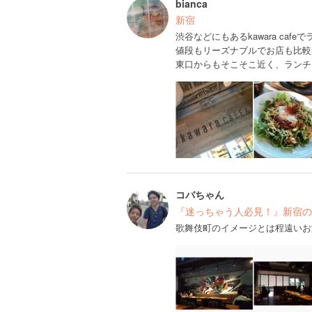
bianca
新宿
渋谷などにもあるkawara caf
値段もリーズナブルでお店も比較
東口からもそこそこ近く、ランチ
コバちゃん
『迷っちゃう人必見！』新宿の
歌舞伎町のイメージとは程遠いお