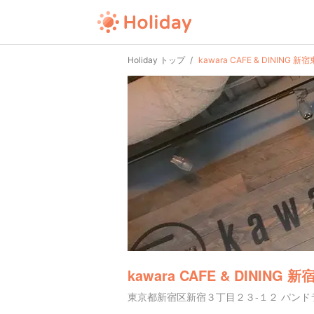
Holiday トップ
kawara CAFE & DINING 新
kawara CAFE & DINING 
東京都新宿区新宿３丁目２３-１２ パンドラ