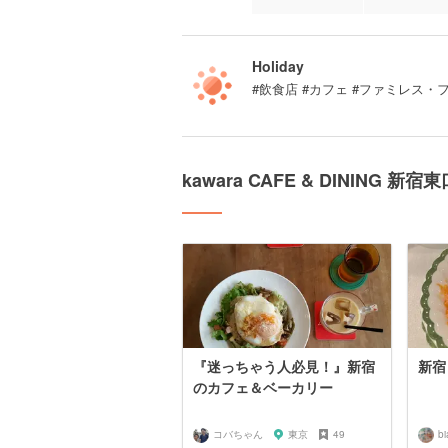
Holiday
#飲食店 #カフェ #ファミレス・
kawara CAFE & DINING
『迷っちゃう人必見！』新宿
新宿
のカフェ＆ベーカリー
コバちゃん
東京
49
b