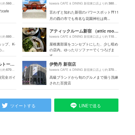
560m
380m
より約
（徒歩10分）
kawara CAFE & DINING 新宿東口店より約
（徒歩7分）
afe
言わずと知れた新宿のパワースポット⛩11
月の酉の市でも有名な花園神社は商...
アティックルーム新宿 （attic room SHINJUKU）
880m
110m
より約
（徒歩15分）
kawara CAFE & DINING 新宿東口店より約
（徒歩2分）
ップ、K-
屋根裏部屋をコンセプトにした、少し暗め
..
の店内。ゆったりソファーでくつろげま
す。
りんご飴専門店ポムダムールトーキョー
伊勢丹 新宿店
670m
370m
より約
（徒歩12分）
kawara CAFE & DINING 新宿東口店より約
（徒歩7分）
池袋完全ガイ
高級ブランドから旬のグルメまで揃う洗練
された百貨店
ツイートする
LINEで送る