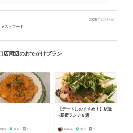
2026年2月17日
ファストフード
 新宿東口店周辺のおでかけプラン
【デートにおすすめ！】駅近
×新宿ランチ８選
ianca
東京
18
紫陽花
東京
6