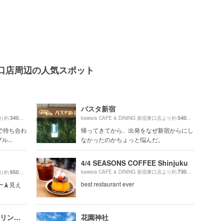
 新宿東口店周辺の人気スポット
バスタ新宿
340m
540m
より約
（徒歩6分）
kawara CAFE & DINING 新宿東口店より約
（徒歩9分）
で待ち合わ
帰ってきてから、出発をなぜ新宿からにし
...
なかったのかちょっと悩んだ。
4/4 SEASONS COFFEE Shinjuku
730m
950m
kawara CAFE & DINING 新宿東口店より約
（徒歩13分
より約
（徒歩16分）
best restaurant ever
🗼見え
Brooklyn Parlor（ブルックリンパーラー）
花園神社