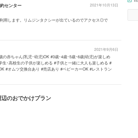
ht
約センター
2021年10月13日
利用します。リムジンタクシーが出ているのでアクセス◎で
2021年9月6日
2歳の赤ちゃん(乳児･幼児)OK #3歳･4歳･5歳･6歳(幼児)が楽しめ
中学生･高校生の子供が楽しめる #子供と一緒に大人も楽しめる #
OK #オムツ交換台あり #売店あり #ベビーカーOK #レストラン
周辺のおでかけプラン