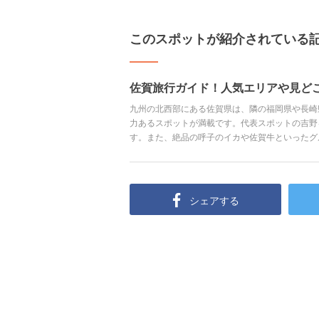
このスポットが紹介されている
佐賀旅行ガイド！人気エリアや見ど
九州の北西部にある佐賀県は、隣の福岡県や長崎
力あるスポットが満載です。代表スポットの吉野
す。また、絶品の呼子のイカや佐賀牛といったグ
の癒やしにぴったりな場所です。 今回は佐賀の
情報までご紹介します。
シェアする