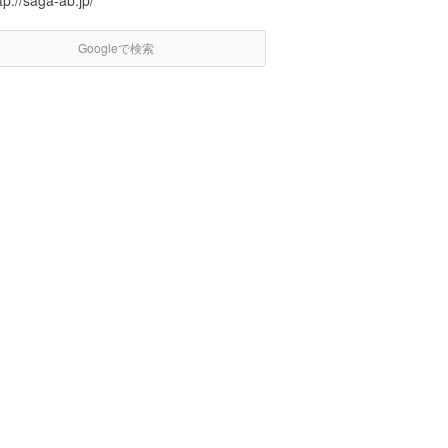
tp://saga-ab.jp/
Googleで検索