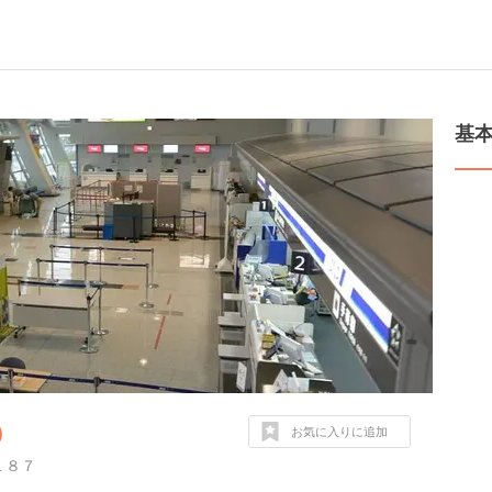
）
基
）
お気に入りに追加
１８７