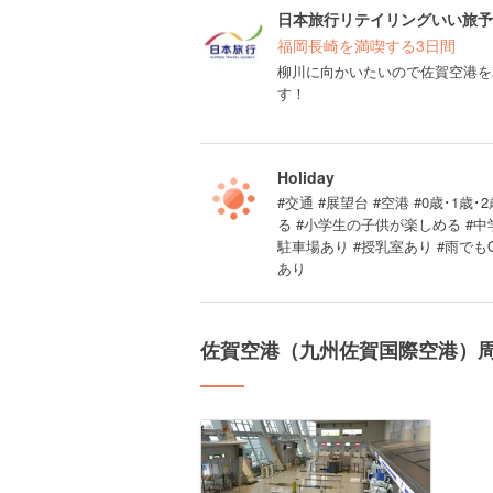
日本旅行リテイリングいい旅予
福岡長崎を満喫する3日間
柳川に向かいたいので佐賀空港を
す！
Holiday
#交通 #展望台 #空港 #0歳･1歳･
る #小学生の子供が楽しめる #
駐車場あり #授乳室あり #雨でも
あり
佐賀空港（九州佐賀国際空港）