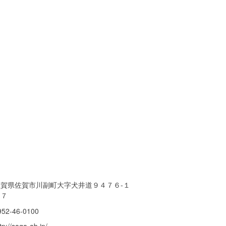
佐賀県佐賀市川副町大字犬井道９４７６-１
８７
952-46-0100