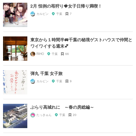
2月 恒例の苺狩り🍓女子日帰り満喫！
カルピン
千葉
7
東京から１時間半🚐千葉の秘境ゲストハウスで仲間と
ワイワイする週末💕
RIHO
千葉
66
弾丸 千葉 女子旅
カルピン
千葉
9
ぶらり高城れに ～春の房総編～
たっきゅん
千葉
20