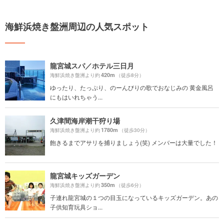
海鮮浜焼き盤洲周辺の人気スポット
龍宮城スパ／ホテル三日月
420m
海鮮浜焼き盤洲より約
（徒歩8分）
ゆったり、たっぷり、のーんびりの歌でおなじみの 黄金風呂
にもはいれちゃう...
久津間海岸潮干狩り場
1780m
海鮮浜焼き盤洲より約
（徒歩30分）
飽きるまでアサリを捕りましょう(笑) メンバーは大量でした！
龍宮城キッズガーデン
350m
海鮮浜焼き盤洲より約
（徒歩6分）
子連れ龍宮城の１つの目玉になっているキッズガーデン。あの
子供知育玩具ショ...