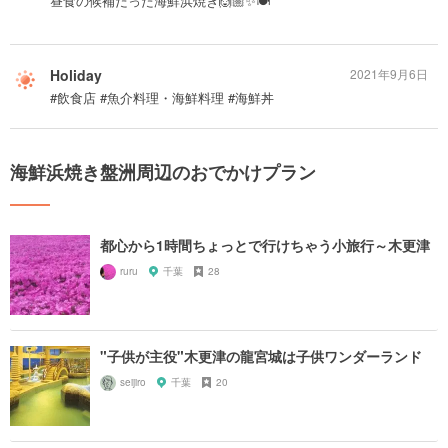
昼食の候補だった海鮮浜焼き🙆🏼✨🍽
Holiday
2021年9月6日
#飲食店 #魚介料理・海鮮料理 #海鮮丼
海鮮浜焼き盤洲周辺のおでかけプラン
都心から1時間ちょっとで行けちゃう小旅行～木更津
ruru
千葉
28
"子供が主役"木更津の龍宮城は子供ワンダーランド
seijiro
千葉
20