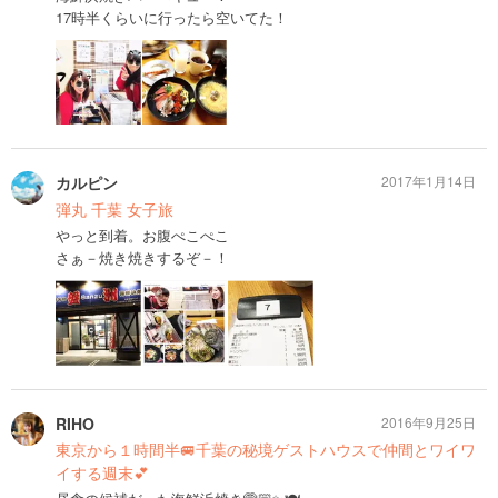
17時半くらいに行ったら空いてた！
カルピン
2017年1月14日
弾丸 千葉 女子旅
やっと到着。お腹ぺこぺこ
さぁ－焼き焼きするぞ－！
RIHO
2016年9月25日
東京から１時間半🚐千葉の秘境ゲストハウスで仲間とワイワ
イする週末💕