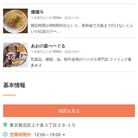
燦燦斗
650m
十条珈琲より約
（徒歩11分）
開店時間が2時間30分という、新幹線で大阪まで行けないくら
いの伝説のラー...
あおの森べーぐる
950m
十条珈琲より約
（徒歩16分）
乳製品、糖類、油、卵不使用のベーグル専門店 フィリング量
多め 2
基本情報
地図を見る
東京都北区上十条３丁目２９-１５
営業時間外
12:00～19:00