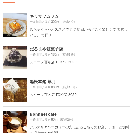
キッサフムフム
300m
十条珈琲より約
（徒歩6分）
めちゃくちゃオススメです♡ 初回からすごく楽しくて 美味し
いし、 毎日メ...
だるまや餅菓子店
180m
十条珈琲より約
（徒歩3分）
スイーツ百名店 TOKYO 2020
黒松本舗 草月
880m
十条珈琲より約
（徒歩15分）
スイーツ百名店 TOKYO 2020
Bonnnel cafe
80m
十条珈琲より約
（徒歩2分）
アルテリアベーカリーの先にあるこちらのお店。チョコと珈琲
の組み合わせが🙆...