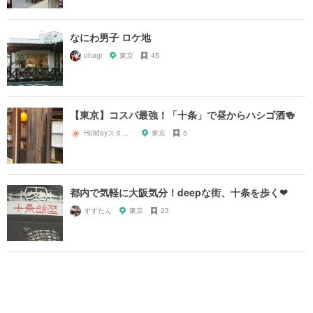
なにわ男子 ロケ地
ohagi
東京
45
【東京】コスパ最強！「十条」で昼からハシゴ酒🍻
Holidayスタッフ
東京
5
都内で気軽に大阪気分！deepな街、十条を歩く❤︎
ずずたん
東京
23