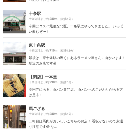
十条駅
280m
十条珈琲より約
（徒歩5分）
今回はコスパ最強な北区、十条駅にやってきました。 いっぱ
い飲むぞ〜！
東十条駅
710m
十条珈琲より約
（徒歩12分）
最後は、東十条駅の近くにあるラーメン屋さんに向かいます！
駅近のお店です🍜
【閉店】一本堂
290m
十条珈琲より約
（徒歩5分）
高円寺にある、食パン専門店。 食パンへのこだわりがある方
は是非！
馬ござる
280m
十条珈琲より約
（徒歩5分）
二軒目は馬肉がおいしいこちらのお店！ 看板がないので素通
り注意です😎 な...