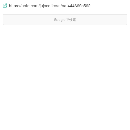
https://note.com/jujocoffee/n/naf444669c562
Googleで検索