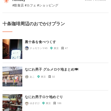
#飲食店 #カフェ #ショッピング
十条珈琲周辺のおでかけプラン
裏十条を食べつくす
チョモランマ45
東京
47
なにわ男子 グルメロケ地まとめ🍽
あこ
東京
32
なにわ男子ロケ地めぐり
ゆきすけ
東京
186