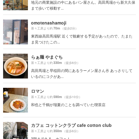
地元の商業施設の中にあるパン屋さん。高田馬場から新大久保
まで歩いて移動す...
omotenashamoji
70m
茶々工房より約
（徒歩2分）
東西線高田馬場駅 近くで観劇する予定があったので、たまた
ま見つけたこの...
らぁ麺 やまぐち
330m
茶々工房より約
（徒歩6分）
高田馬場と早稲田の間にあるラーメン屋さん🍜 あっさりして
いるのにコクがあ...
ロマン
590m
茶々工房より約
（徒歩10分）
和也と千鶴が瑠夏のことを調べていた喫茶店
カフェ コットンクラブ cafe cotton club
350m
茶々工房より約
（徒歩6分）
3階まである、カフェ！