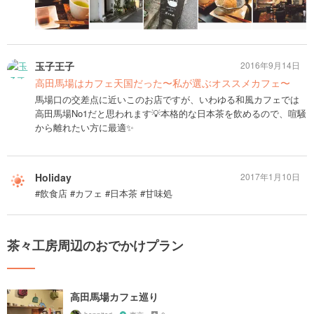
玉子王子
2016年9月14日
高田馬場はカフェ天国だった〜私が選ぶオススメカフェ〜
馬場口の交差点に近いこのお店ですが、いわゆる和風カフェでは
高田馬場No1だと思われます💡本格的な日本茶を飲めるので、喧騒
から離れたい方に最適✨
Holiday
2017年1月10日
#飲食店 #カフェ #日本茶 #甘味処
茶々工房周辺のおでかけプラン
高田馬場カフェ巡り