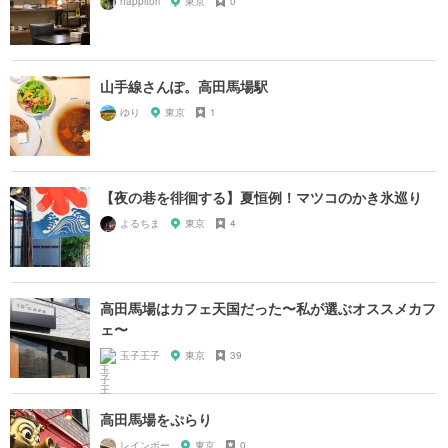
happitori
東京
0
山手線さんぽ。高田馬場駅
ゆり
東京
1
【夜の巷を徘徊する】夏恒例！マツコのかき氷巡り
よるちま
東京
4
高田馬場はカフェ天国だった〜私が選ぶオススメカフ
ェ〜
玉子王子
東京
39
高田馬場をぷらり
レインボー
東京
0