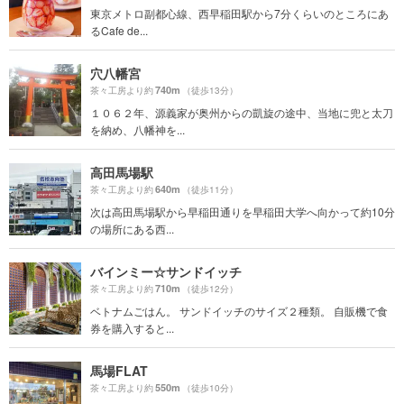
東京メトロ副都心線、西早稲田駅から7分くらいのところにあ
るCafe de...
穴八幡宮
740m
茶々工房より約
（徒歩13分）
１０６２年、源義家が奥州からの凱旋の途中、当地に兜と太刀
を納め、八幡神を...
高田馬場駅
640m
茶々工房より約
（徒歩11分）
次は高田馬場駅から早稲田通りを早稲田大学へ向かって約10分
の場所にある西...
バインミー☆サンドイッチ
710m
茶々工房より約
（徒歩12分）
ベトナムごはん。 サンドイッチのサイズ２種類。 自販機で食
券を購入すると...
馬場FLAT
550m
茶々工房より約
（徒歩10分）