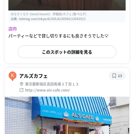
のらりくらり （norari:kurari） - 早稲田/カフェ [食べログ]
出典：
tabelog.com/tokyo/A1305/A130504/13043513
店内
パーティーなどで貸し切りするにも良さそうでした💡
このスポットの詳細を見る
アルズカフェ
K
13
東京都新宿区高田馬場３丁目１３
http://www.als-cafe.com/