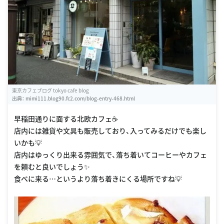
東京カフェブログ tokyo cafe blog
出典：
mimi111.blog90.fc2.com/blog-entry-468.html
早稲田通りに面する北欧カフェ☕️
店内には雑貨や文具も販売しており、入ってみるだけでも楽し
いかも💡
店内はゆっくり出来る雰囲気で、落ち着いてコーヒーやカフェ
を頼むと良いでしょう✨
食べに来る…というより落ち着きにくる場所ですね💡