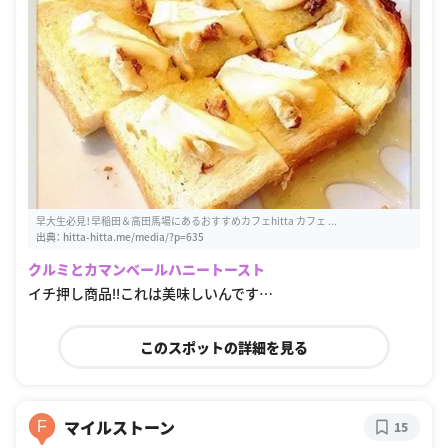
早大生必見！早稲田＆高田馬場にあるおすすめカフェhitta カフェ ...
出典：
hitta-hitta.me/media/?p=635
クルミとカマンベールハニートースト
イチ押し商品‼️これは美味しいんです…
このスポットの詳細を見る
マイルストーン
F
15