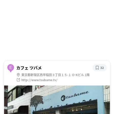
カフェ ツバメ
E
32
東京都新宿区西早稲田３丁目１５-１ O・Kビル 1階
http://www.tsubame.tv/