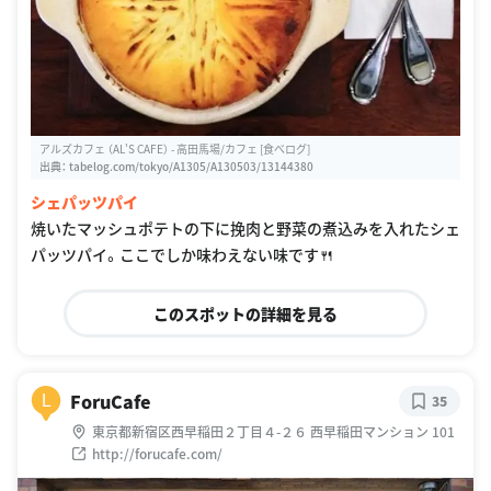
アルズカフェ （AL'S CAFE） - 高田馬場/カフェ [食べログ]
出典：
tabelog.com/tokyo/A1305/A130503/13144380
シェパッツパイ
焼いたマッシュポテトの下に挽肉と野菜の煮込みを入れたシェ
パッツパイ。ここでしか味わえない味です🍴
このスポットの詳細を見る
ForuCafe
L
35
東京都新宿区西早稲田２丁目４-２６ 西早稲田マンション 101
http://forucafe.com/