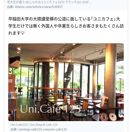
早大生が通う♪おしゃれな《ユニカフェ125》でランチはいかが ...
出典：
4meee.com/articles/view/530897
早稲田大学の大隈講堂横の公道に面している「ユニカフェ」大
学生だけでは無く外国人や卒業生らしきお客さまもたくさん訪
れます💡
Uni.Cafe125 | Uni.Shop & Cafe 125
出典：
unishop-cafe125.com/uni-cafe125