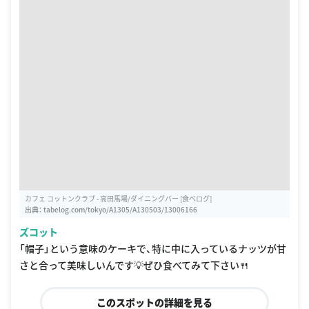
カフェ コットンクラブ - 高田馬場/ダイニングバー [食べログ]
出典：
tabelog.com/tokyo/A1305/A130503/13006166
ズコット
「帽子」という意味のケーキで、特に中に入っているナッツが甘
さと合って美味しいんです💡ぜひ食べてみて下さい🍴
このスポットの詳細を見る