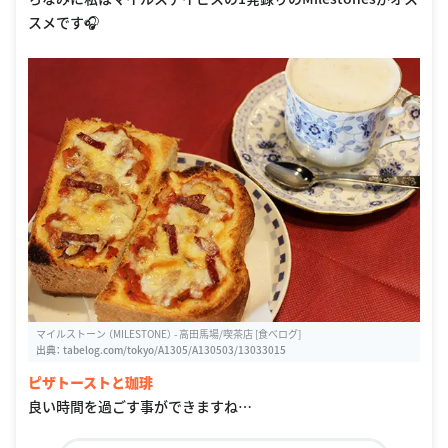
スメです🎧
マイルストーン （MILESTONE） - 高田馬場/喫茶店 [食べログ]
出典：
tabelog.com/tokyo/A1305/A130503/13033015
ピザトーストと珈琲
良い時間を過ごす事ができますね…