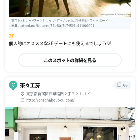
東京】セミナー・ワークショップ・打ち合わせに超便利！ホワイトボード ...
出典：
satend.me/features/54b48cf7d74501b111000001
2F
個人的にオススメな2F デートにも使えるでしょう💡
このスポットの詳細を見る
茶々工房
C
66
東京都新宿区西早稲田２丁目２１-１９
http://chachakoubou.com/