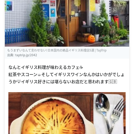
もうまずいなんて言わせない！日本国内の絶品イギリス料理店5選 | TapTrip
出典：
taptrip.jp/2042
なんとイギリス料理が味わえるカフェ☕️
紅茶やスコーン☕︎そしてイギリスワインなんかはいかがでしょ
うか💡イギリス好きには堪らないお店だと思われます🇬🇧