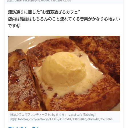
出典：
pinterest.com/pin/363665738629972336
諏訪通りに面した”お洒落過ぎるカフェ”
店内は雑誌はもちろんのこと流れてくる音楽がかなり心地よい
です🎧
雑誌カフェでフレンチトースト』by あゆまく : zassi cafe [Tabelog]
出典：
tabelog.com/en/tokyo/A1305/A130504/13036040/dtlrvwlst/3578068