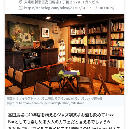
東京都新宿区高田馬場１丁目２３-９ イガリビル
https://tabelog.com/tokyo/A1305/A130503/13033015/
高田馬場 マイルストーン | JBLが聴ける店・Sound of JBL | JBL by HARMAN
出典：
jbl.harman-japan.co.jp/soundofjbl/shop/milestone
高田馬場に40年居を構えるジャズ喫茶🎷お酒も飲めてJazz
Barとしても楽しめる大人のカフェだと言えるでしょう☕️
ちなみに私はマイルスデイビスの1発録りのMilestonesがオス