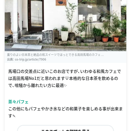
薫りのよい日本茶と絶品の和スイーツでほっとできる高田馬場のカフェ ...
出典：
co-trip.jp/article/7906
馬場口の交差点に近いこのお店ですが、いわゆる和風カフェで
は高田馬場No1だと思われます💡本格的な日本茶を飲めるの
で、喧騒から離れたい方に最適✨
茶々パフェ
この他にもパフェやかき氷などの和菓子を楽しめる事が出来ま
す🍡