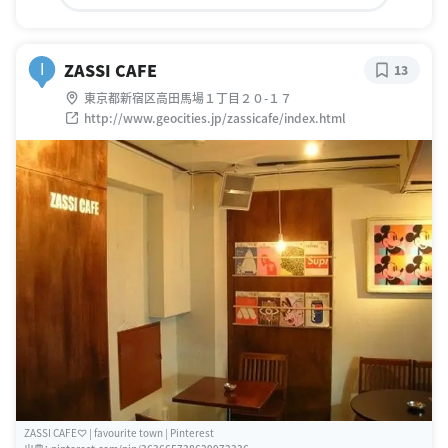
ZASSI CAFE
I
13
東京都新宿区高田馬場１丁目２０-１７
http://www.geocities.jp/zassicafe/index.html
ZASSI CAFE♡ | favourite town | Pinterest