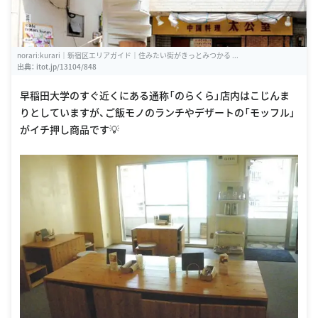
norari:kurari｜新宿区エリアガイド｜住みたい街がきっとみつかる ...
出典：
itot.jp/13104/848
早稲田大学のすぐ近くにある通称「のらくら」店内はこじんま
りとしていますが、ご飯モノのランチやデザートの「モッフル」
がイチ押し商品です💡