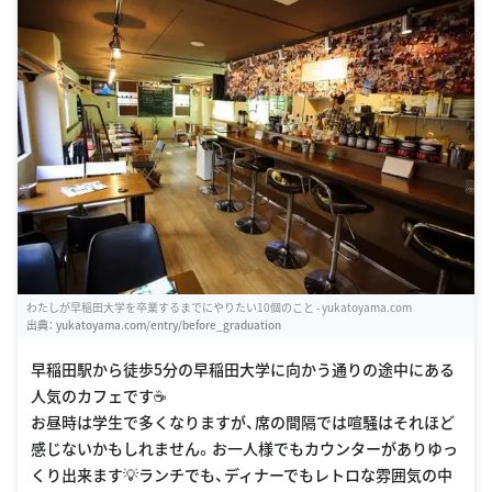
わたしが早稲田大学を卒業するまでにやりたい10個のこと - yukatoyama.com
出典：
yukatoyama.com/entry/before_graduation
早稲田駅から徒歩5分の早稲田大学に向かう通りの途中にある
人気のカフェです☕️
お昼時は学生で多くなりますが、席の間隔では喧騒はそれほど
感じないかもしれません。お一人様でもカウンターがありゆっ
くり出来ます💡ランチでも、ディナーでもレトロな雰囲気の中