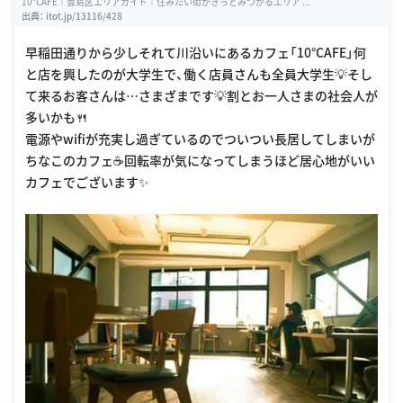
10°CAFE｜豊島区エリアガイド｜住みたい街がきっとみつかるエリア ...
出典：
itot.jp/13116/428
早稲田通りから少しそれて川沿いにあるカフェ「10°CAFE」何
と店を興したのが大学生で、働く店員さんも全員大学生💡そし
て来るお客さんは…さまざまです💡割とお一人さまの社会人が
多いかも🍴
電源やwifiが充実し過ぎているのでついつい長居してしまいが
ちなこのカフェ☕️回転率が気になってしまうほど居心地がいい
カフェでございます✨