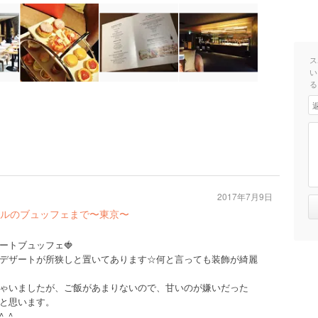
ス
い
る
2017年7月9日
ルのブュッフェまで〜東京〜
ートブュッフェ🍓
デザートが所狭しと置いてあります☆何と言っても装飾が綺麗
ゃいましたが、ご飯があまりないので、甘いのが嫌いだった
と思います。
_^