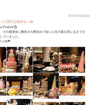
2017年10月22日
っと贅沢な休日を…🍰
nale🌹💍
、その後運命に翻弄され断頭台で短い人生の幕を閉じるまでを
していました。
🍰💗