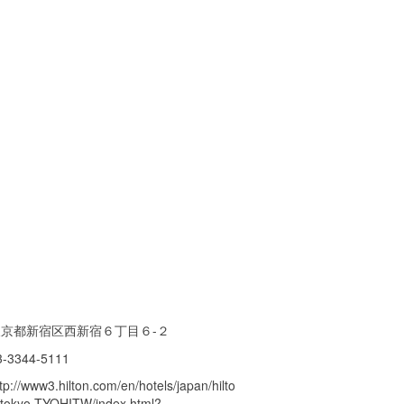
東京都新宿区西新宿６丁目６-２
3-3344-5111
tp://www3.hilton.com/en/hotels/japan/hilto
-tokyo-TYOHITW/index.html?