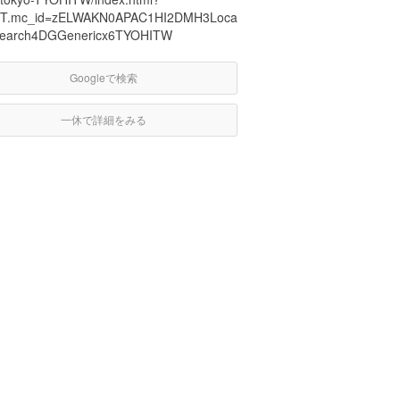
T.mc_id=zELWAKN0APAC1HI2DMH3Loca
Search4DGGenericx6TYOHITW
Googleで検索
一休で詳細をみる