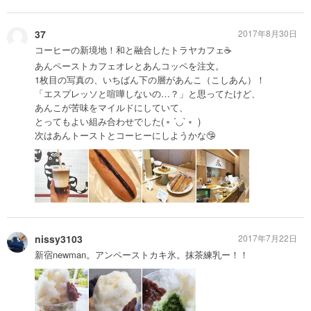
37
2017年8月30日
コーヒーの新境地！和と融合したトラヤカフェ☕️
あんペーストカフェオレとあんコッペを注文。
1枚目の写真の、いちばん下の層があんこ（こしあん）！
「エスプレッソと喧嘩しないの…？」と思ってたけど、
あんこが苦味をマイルドにしていて、
とってもよい組み合わせでした(﹡´◡`﹡ )
次はあんトーストとコーヒーにしようかな🤥
nissy3103
2017年7月22日
新宿newman。アンペーストカキ氷。抹茶練乳ー！！