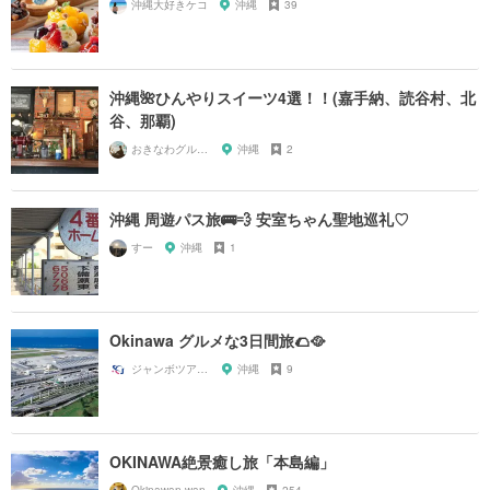
沖縄大好きケコ
沖縄
39
沖縄🌺ひんやりスイーツ4選！！(嘉手納、読谷村、北
谷、那覇)
おきなわグルメガール🌺
沖縄
2
沖縄 周遊パス旅🚌💨 安室ちゃん聖地巡礼♡
すー
沖縄
1
Okinawa グルメな3日間旅🌮🥘
ジャンボツアーズ 新垣
沖縄
9
OKINAWA絶景癒し旅「本島編」
Okinawan-wan
沖縄
254