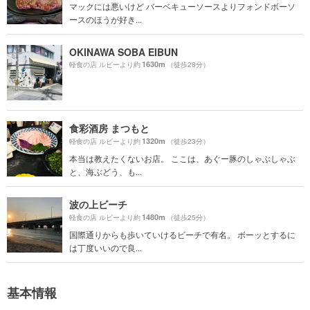
マックには悪いけど バーベキューソースよりフォンドボーソ
ースのほうが好き...
OKINAWA SOBA EIBUN
1630m
軽食の店 ルビーより約
（徒歩28分）
食彩酒房 まつもと
1320m
軽食の店 ルビーより約
（徒歩23分）
本当は教えたくないお店。 ここは、あぐー豚のしゃぶしゃぶ
と、海ぶどう、も...
波の上ビーチ
1480m
軽食の店 ルビーより約
（徒歩25分）
国際通りからも歩いていけるビーチで有名。 ボーッとするに
は丁度いいので良...
基本情報