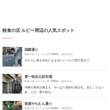
軽食の店 ルビー周辺の人気スポット
国際通り
1200m
軽食の店 ルビーより約
（徒歩20分）
ホテルに車を停めたままゆいレールで県庁前まで
第一牧志公設市場
1390m
軽食の店 ルビーより約
（徒歩24分）
沖縄の食材が集まる やっぱり独特の食文化 見たことない
魚、えび、豚の顔な...
壺屋やちむん通り
1630m
軽食の店 ルビーより約
（徒歩28分）