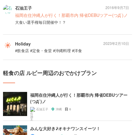
石油王子
2016年9月7日
福岡在住沖縄人が行く！那覇市内 帰省DEBUツアー(つД`)ノ
大食い選手権毎日開催中！？
Holiday
2023年2月10日
#飲食店 #定食・食堂 #沖縄料理 #洋食
軽食の店 ルビー周辺のおでかけプラン
福岡在住沖縄人が行く！那覇市内 帰省DEBUツアー
(つД`)ノ
石油王子
沖縄
6
みんな大好き♪オキナワンスイーツ！