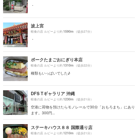
・
波上宮
1590m
軽食の店 ルビーより約
（徒歩27分）
・
ポークたまごおにぎり本店
1310m
軽食の店 ルビーより約
（徒歩22分）
種類もいっぱいでした♪
DFS Tギャラリア 沖縄
1230m
軽食の店 ルビーより約
（徒歩21分）
空港に荷物を預けたらモノレールで30分「おもろまち」にあり
ます。300円...
ステーキハウス８８ 国際通り店
1210m
軽食の店 ルビーより約
（徒歩21分）