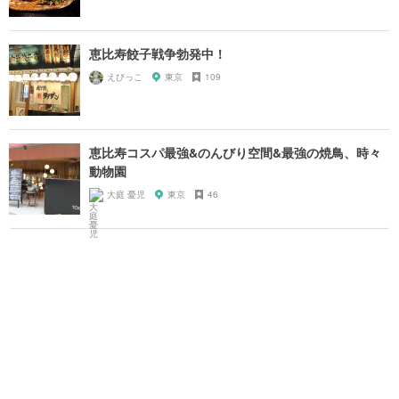
恵比寿餃子戦争勃発中！
えびっこ
東京
109
恵比寿コスパ最強&のんびり空間&最強の焼鳥、時々
動物園
大庭 憂児
東京
46