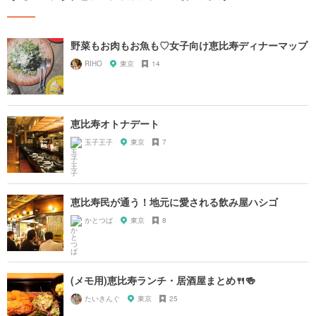
野菜もお肉もお魚も♡女子向け恵比寿ディナーマップ
RIHO
東京
14
恵比寿オトナデート
玉子王子
東京
7
恵比寿民が通う！地元に愛される飲み屋ハシゴ
かとつば
東京
8
(メモ用)恵比寿ランチ・居酒屋まとめ🍴🍻
たいきんぐ
東京
25