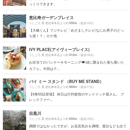
っくりできます。
恵比寿ガーデンプレイス
550m
うしごろ 貫 恵比寿本店より約
（徒歩10分）
【大橋くん】フジテレビ「めざましテレビ/なにわ男子のどっ
ち派！？」ロケ地
IVY PLACE(アイヴィープレイス)
910m
うしごろ 貫 恵比寿本店より約
（徒歩16分）
お目当てのパンケーキモーニング🍽 緑に囲まれた落ち着いた
カフェ。今回はテ...
バイ ミー スタンド （BUY ME STAND）
960m
うしごろ 貫 恵比寿本店より約
（徒歩17分）
【9巻50話登場】 休日は行列覚悟のサンドイッチ屋さん。 ブ
レックファー...
目黒川
850m
うしごろ 貫 恵比寿本店より約
（徒歩15分）
満開ではなかったですが、お花見気分を満喫。屋台なども出て