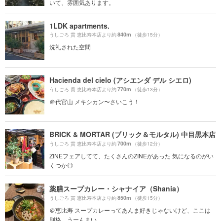
いて、雰囲気あります。
1LDK apartments.
840m
うしごろ 貫 恵比寿本店より約
（徒歩15分）
洗礼された空間
Hacienda del cielo (アシエンダ デル シエロ)
770m
うしごろ 貫 恵比寿本店より約
（徒歩13分）
＠代官山 メキシカン〜さいこう！
BRICK & MORTAR (ブリック＆モルタル) 中目黒本店
700m
うしごろ 貫 恵比寿本店より約
（徒歩12分）
ZINEフェアしてて、たくさんのZINEがあった 気になるのがい
くつか◎
薬膳スープカレー・シャナイア（Shania）
850m
うしごろ 貫 恵比寿本店より約
（徒歩15分）
＠恵比寿 スープカレーってあんま好きじゃないけど、ここは
別格。うーんまい。