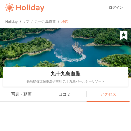
ログイン
Holiday トップ
九十九島遊覧
地図
九十九島遊覧
長崎県佐世保市鹿子前町 九十九島パールシーリゾート
写真・動画
口コミ
アクセス