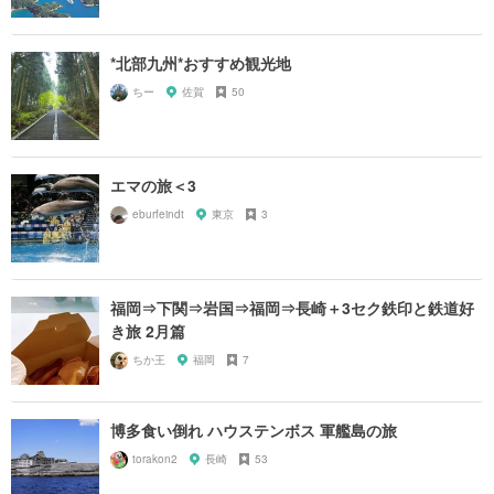
*北部九州*おすすめ観光地
ちー
佐賀
50
エマの旅＜3
eburfeindt
東京
3
福岡⇒下関⇒岩国⇒福岡⇒長崎＋3セク鉄印と鉄道好
き旅 2月篇
ちか王
福岡
7
博多食い倒れ ハウステンボス 軍艦島の旅
torakon2
長崎
53