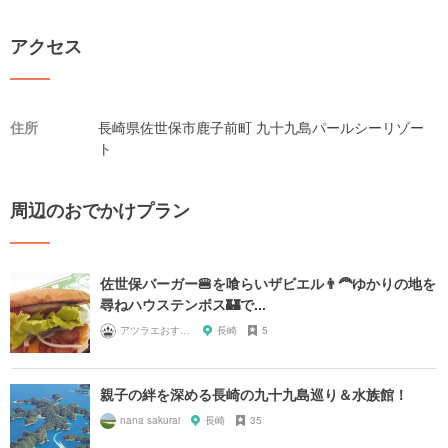
アクセス
住所
長崎県佐世保市鹿子前町 九十九島パールシーリゾー
ト
周辺のおでかけプラン
佐世保バーガー🍔を喰らいザビエル👨‍🦰ゆかりの地を
尋ねハウステンボス🏰で...
アツラエおすすめ旅プラン！
長崎
5
親子の絆を深める長崎の九十九島巡り＆水族館！
nana sakurai
長崎
35