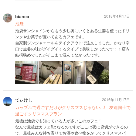
bianca
2018年4月17日
池袋
池袋サンシャインからもう少し奥にいくとある生姜を使ったドリ
ンクやお菓子が置いてあるカフェです。
自家製ジンジャエールをテイクアウトで注文しました。かなり辛
口で生姜の味がグイグイくるタイプで美味しかったです！！店内
結構狭めでしたがそこまで混んでなかったです。
てぃけし
2016年11月17日
カップルで過ごすだけがクリスマスじゃない...! 友達同士で
過ごすクリスマスプラン
最後は池袋でも知っている人が多いこのカフェ！
なんで最後はカフェ⁈となるのですがここは夜に貸切ができるの
で、最後みんな持ち寄りでお酒や食べ物をかってクリスマスパー