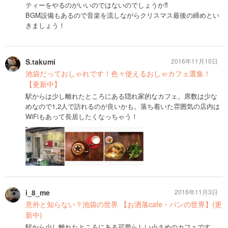
ティーをやるのがいいのではないのでしょうか⁈
BGM設備もあるので音楽を流しながらクリスマス最後の締めとい
きましょう！
S.takumi
2016年11月10日
池袋だっておしゃれです！色々使えるおしゃカフェ選集！
【更新中】
駅からは少し離れたところにある隠れ家的なカフェ。席数は少な
めなので1,2人で訪れるのが良いかも。落ち着いた雰囲気の店内は
WiFiもあって長居したくなっちゃう！
i_8_me
2016年11月3日
意外と知らない？池袋の世界 【お洒落cafe・パンの世界】(更
新中)
駅から少し離れたところにある可愛らしい小さめのカフェです。