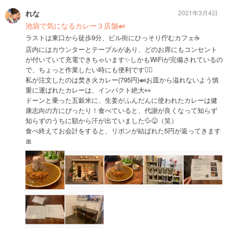
れな
2021年3月4日
池袋で気になるカレー３店舗🍛
ラストは東口から徒歩9分、ビル街にひっそり佇むカフェ☕️
店内にはカウンターとテーブルがあり、どのお席にもコンセント
が付いていて充電できちゃいます✨しかもWiFiが完備されているの
で、ちょっと作業したい時にも便利です🙆‍♀️
私が注文したのは焚き火カレー(795円)🍛お皿から溢れないよう慎
重に運ばれたカレーは、インパクト絶大👀
ドーンと乗った五穀米に、生姜がふんだんに使われたカレーは健
康志向の方にぴったり！食べていると、代謝が良くなって知らず
知らずのうちに額から汗が出ていました💦😋（笑）
食べ終えてお会計をすると、リボンが結ばれた5円が返ってきます
🎀