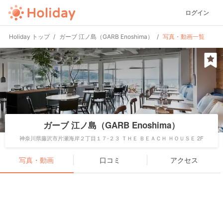
ログイン
Holiday トップ
ガーブ 江ノ島（GARB Enoshima）
写真・動画一覧
ガーブ 江ノ島（GARB Enoshima）
神奈川県藤沢市片瀬海岸２丁目１７-２３ ＴＨＥ ＢＥＡＣＨ ＨＯＵＳＥ 2F
写真・動画
口コミ
アクセス