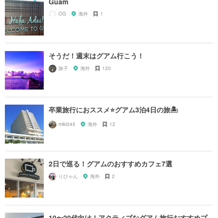
Guam
OG
海外
1
そうだ！週末はグアム行こう！
旅子
海外
120
卒業旅行におススメ⭐️グアム3泊4日の旅🏝
miki345
海外
12
2日で巡る！グアムのおすすめカフェ7選
りひゃん
海外
2
10〜20代向け！アクティブなグアム旅行おすすめプ