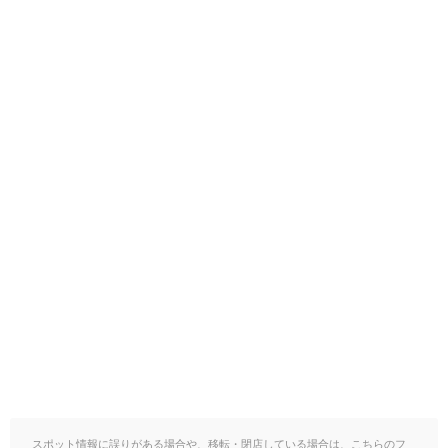
スポット情報に誤りがある場合や、移転・閉店している場合は、こちらのフ