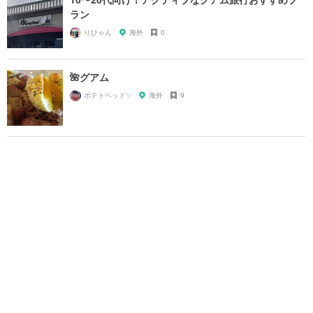
ラン
りひゃん
海外
0
🌺グアム
ポテトヘッド✨
海外
9