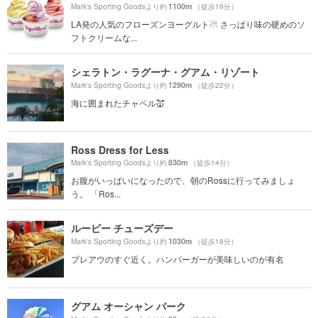
1100m
Mark's Sporting Goodsより約
（徒歩19分）
LA発の人気のフローズンヨーグルト☃ さっぱり味の硬めのソ
フトクリームな...
シェラトン・ラグーナ・グアム・リゾート
1290m
Mark's Sporting Goodsより約
（徒歩22分）
海に囲まれたチャペル💒
Ross Dress for Less
830m
Mark's Sporting Goodsより約
（徒歩14分）
お腹がいっぱいになったので、朝のRossに行ってみましょ
う。 「Ros...
ルービー チューズデー
1030m
Mark's Sporting Goodsより約
（徒歩18分）
プレアウのすぐ近く。ハンバーガーが美味しいのが有名
グアム オーシャン パーク