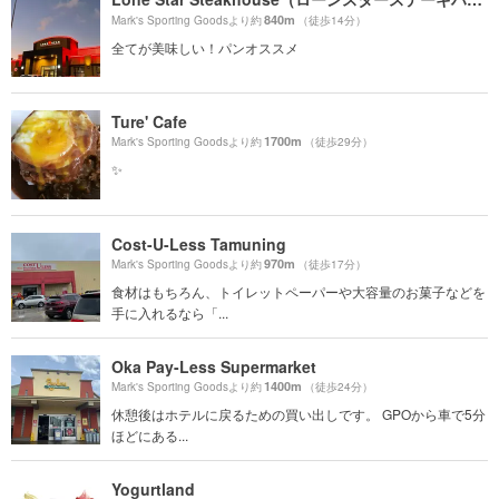
840m
Mark's Sporting Goodsより約
（徒歩14分）
全てが美味しい！パンオススメ
Ture' Cafe
1700m
Mark's Sporting Goodsより約
（徒歩29分）
✨
Cost-U-Less Tamuning
970m
Mark's Sporting Goodsより約
（徒歩17分）
食材はもちろん、トイレットペーパーや大容量のお菓子などを
手に入れるなら「...
Oka Pay-Less Supermarket
1400m
Mark's Sporting Goodsより約
（徒歩24分）
休憩後はホテルに戻るための買い出しです。 GPOから車で5分
ほどにある...
Yogurtland