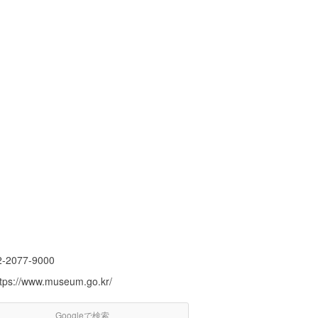
2-2077-9000
ttps://www.museum.go.kr/
Googleで検索