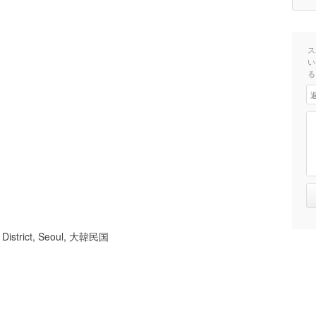
ス
い
る
 District, Seoul, 大韓民国