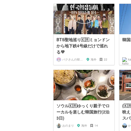
BTS聖地巡り🇰🇷ミョンドン
韓国2
から地下鉄4号線だけで巡れ
る💜
パクさんの韓国旅行相談
海外
22
k
ソウル🇰🇷ゆっくり親子でロ
(
ーカルを楽しむ韓国旅行(2泊
映え
3日)
スパ
おのまり
海外
14
か