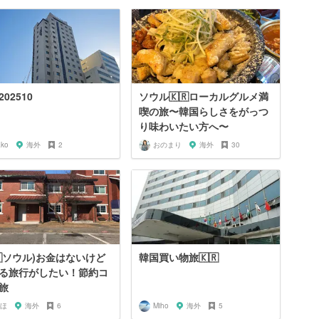
02510
ソウル🇰🇷ローカルグルメ満
喫の旅〜韓国らしさをがっつ
り味わいたい方へ〜
ako
海外
2
おのまり
海外
30
🇷ソウル)お金はないけど
韓国買い物旅🇰🇷
る旅行がしたい！節約コ
旅
ほ
海外
6
Miho
海外
5