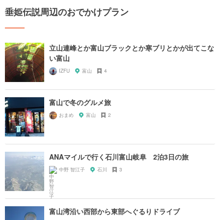
垂姫伝説周辺のおでかけプラン
立山連峰とか富山ブラックとか寒ブリとかが出てこな
い富山
IZFU
富山
4
富山で冬のグルメ旅
おまめ
富山
2
ANAマイルで行く石川富山岐阜 2泊3日の旅
中野 智江子
石川
3
富山湾沿い西部から東部へぐるりドライブ