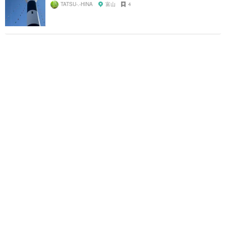
TATSU-.-HINA
富山
4