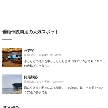
垂姫伝説周辺の人気スポット
永芳閣
690m
垂姫伝説より約
（徒歩12分）
ぶりなどの地魚を中心とした舟盛りに白エビのお造りに白エビ
の唐揚げにと富山...
阿尾城跡
1440m
垂姫伝説より約
（徒歩24分）
海に突き出す断崖にある城跡。 この地は、越中と能登をつな
ぐ交通の要衝であ...
基本情報