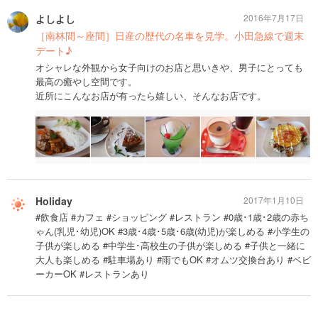
よしよし
2016年7月17日
［南林間～座間］日産の歴代の名車を見学。小田急線で週末
デート♪
オシャレな外観から女子向けのお店と思いきや、男子にとっても
最高の癒やし空間です。
近所にこんなお店が有ったら嬉しい、そんなお店です。
Holiday
2017年1月10日
#飲食店 #カフェ #ショッピング #レストラン #0歳･1歳･2歳の赤ち
ゃん(乳児･幼児)OK #3歳･4歳･5歳･6歳(幼児)が楽しめる #小学生の
子供が楽しめる #中学生･高校生の子供が楽しめる #子供と一緒に
大人も楽しめる #駐車場あり #雨でもOK #オムツ交換台あり #ベビ
ーカーOK #レストランあり