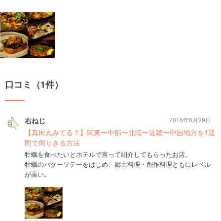
口コミ（1件）
右ねじ
2016年6月29日
【真田丸みてる？】関東〜中部〜北陸〜近畿〜中国地方を1週
間で周りきる方法
牡蠣を食べたいとホテルで言って紹介してもらったお店。
牡蠣のバターソテーをはじめ、郷土料理・創作料理ともにレベル
が高い。