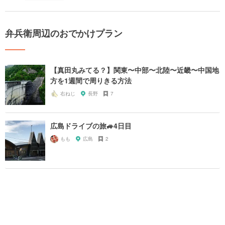
弁兵衛周辺のおでかけプラン
【真田丸みてる？】関東〜中部〜北陸〜近畿〜中国地
方を1週間で周りきる方法
右ねじ
長野
7
広島ドライブの旅🚙4日目
もも
広島
2