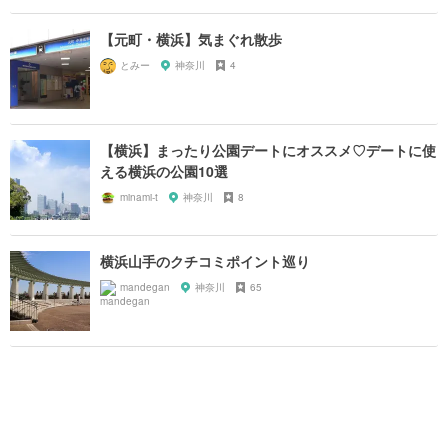
【元町・横浜】気まぐれ散歩
とみー
神奈川
4
【横浜】まったり公園デートにオススメ♡デートに使
える横浜の公園10選
minami-t
神奈川
8
横浜山手のクチコミポイント巡り
mandegan
神奈川
65