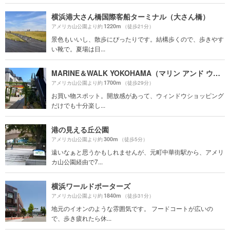
横浜港大さん橋国際客船ターミナル（大さん橋）
1220m
アメリカ山公園より約
（徒歩21分）
景色もいいし、散歩にぴったりです。結構歩くので、歩きやす
い靴で。夏場は日...
MARINE＆WALK YOKOHAMA（マリン アンド ウォーク ヨコハマ）
1700m
アメリカ山公園より約
（徒歩29分）
お買い物スポット。開放感があって、ウィンドウショッピング
だけでも十分楽し...
港の見える丘公園
300m
アメリカ山公園より約
（徒歩5分）
遠いなぁと思うかもしれませんが、元町中華街駅から、アメリ
カ山公園経由で7...
横浜ワールドポーターズ
1840m
アメリカ山公園より約
（徒歩31分）
地元のイオンのような雰囲気です。 フードコートが広いの
で、歩き疲れたら休...