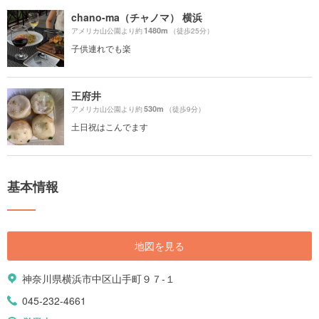
chano-ma（チャノマ） 横浜
1480m
アメリカ山公園より約
（徒歩25分）
子供連れでも楽
王府井
530m
アメリカ山公園より約
（徒歩9分）
土日祝はこんでます
基本情報
地図を見る
神奈川県横浜市中区山手町９７-１
045-232-4661