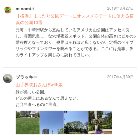
minami-t
2018年3月27日
【横浜】まったり公園デートにオススメ♡デートに使える横
浜の公園10選
元町・中華街駅から直結しているアメリカ山公園はアクセス良
し、雰囲気良し、な穴場夜景スポット。公園自体の高さはビルの5
階程度となっており、視界はそれほど広くないが、定番のベイブ
リッジやマリンタワーを眺めることができる。ここには是非、夜
のライトアップを楽しみに訪れてほしい。
ブラッキー
2017年4月30日
山手界隈おさんぽwith娘
緑が美しい公園。
ビルの屋上にあるなんて思えない。
お弁当食べるのに最適。