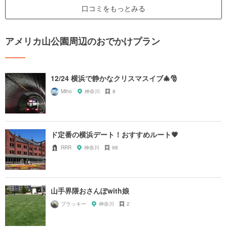
口コミをもっとみる
アメリカ山公園周辺のおでかけプラン
12/24 横浜で静かなクリスマスイブ🎄🎅
Miho
神奈川
8
ド定番の横浜デート！おすすめルート💗
RRR
神奈川
98
山手界隈おさんぽwith娘
ブラッキー
神奈川
2