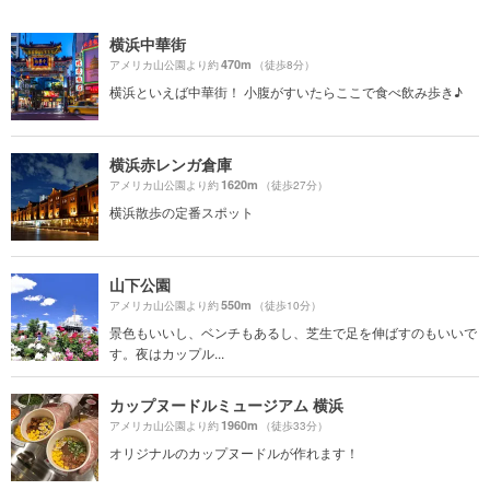
横浜中華街
470m
アメリカ山公園より約
（徒歩8分）
横浜といえば中華街！ 小腹がすいたらここで食べ飲み歩き♪
横浜赤レンガ倉庫
1620m
アメリカ山公園より約
（徒歩27分）
横浜散歩の定番スポット
山下公園
550m
アメリカ山公園より約
（徒歩10分）
景色もいいし、ベンチもあるし、芝生で足を伸ばすのもいいで
す。夜はカップル...
カップヌードルミュージアム 横浜
1960m
アメリカ山公園より約
（徒歩33分）
オリジナルのカップヌードルが作れます！