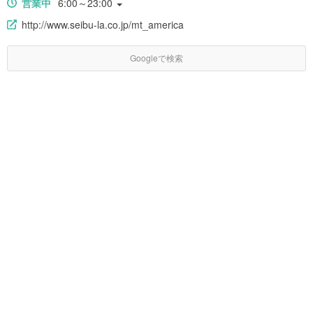
営業中
6:00～23:00
http://www.seibu-la.co.jp/mt_america
Googleで検索