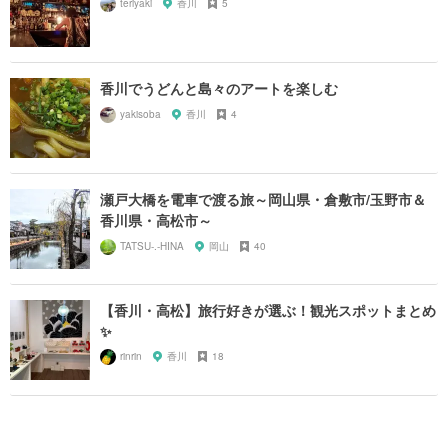
teriyaki
香川
5
香川でうどんと島々のアートを楽しむ
yakisoba
香川
4
瀬戸大橋を電車で渡る旅～岡山県・倉敷市/玉野市＆
香川県・高松市～
TATSU-.-HINA
岡山
40
【香川・高松】旅行好きが選ぶ！観光スポットまとめ
✨
rinrin
香川
18