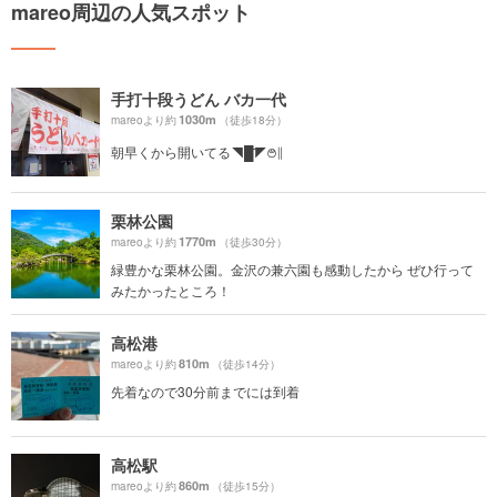
mareo周辺の人気スポット
手打十段うどん バカ一代
1030m
mareoより約
（徒歩18分）
朝早くから開いてる◥█̆̈◤࿉∥
栗林公園
1770m
mareoより約
（徒歩30分）
緑豊かな栗林公園。金沢の兼六園も感動したから ぜひ行って
みたかったところ！
高松港
810m
mareoより約
（徒歩14分）
先着なので30分前までには到着
高松駅
860m
mareoより約
（徒歩15分）