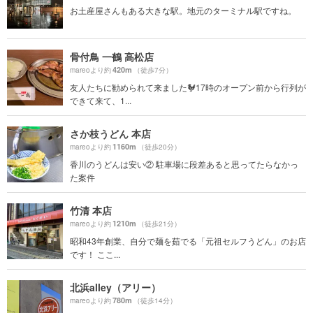
お土産屋さんもある大きな駅。地元のターミナル駅ですね。
骨付鳥 一鶴 高松店
420m
mareoより約
（徒歩7分）
友人たちに勧められて来ました🐓17時のオープン前から行列が
できて来て、1...
さか枝うどん 本店
1160m
mareoより約
（徒歩20分）
香川のうどんは安い② 駐車場に段差あると思ってたらなかっ
た案件
竹清 本店
1210m
mareoより約
（徒歩21分）
昭和43年創業、自分で麺を茹でる「元祖セルフうどん」のお店
です！ ここ...
北浜alley（アリー）
780m
mareoより約
（徒歩14分）