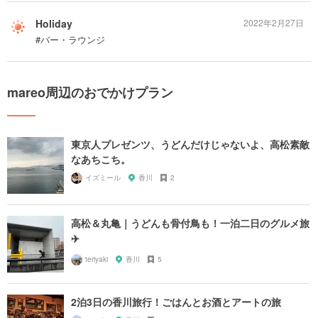
Holiday
2022年2月27日
#バー・ラウンジ
mareo周辺のおでかけプラン
東京人プレゼンツ、うどんだけじゃないよ、高松素敵
なあちこち。
イズミール
香川
2
高松＆丸亀｜うどんも骨付鳥も！一泊二日のグルメ旅
✈️
teriyaki
香川
5
2泊3日の香川旅行！ごはんとお酒とアートの旅