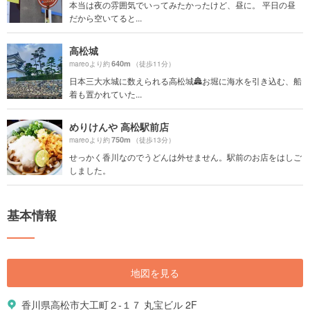
本当は夜の雰囲気でいってみたかったけど、昼に。 平日の昼
だから空いてると...
高松城
640m
mareoより約
（徒歩11分）
日本三大水城に数えられる高松城🏯お堀に海水を引き込む、船
着も置かれていた...
めりけんや 高松駅前店
750m
mareoより約
（徒歩13分）
せっかく香川なのでうどんは外せません。駅前のお店をはしご
しました。
基本情報
地図を見る
香川県高松市大工町２-１７ 丸宝ビル 2F