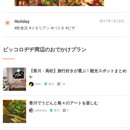
Holiday
2017年1月12日
#飲食店 #イタリアン #パスタ #ピザ
ピッコロヂヂ周辺のおでかけプラン
【香川・高松】旅行好きが選ぶ！観光スポットまとめ
✨
rinrin
香川
18
香川でうどんと島々のアートを楽しむ
yakisoba
香川
4