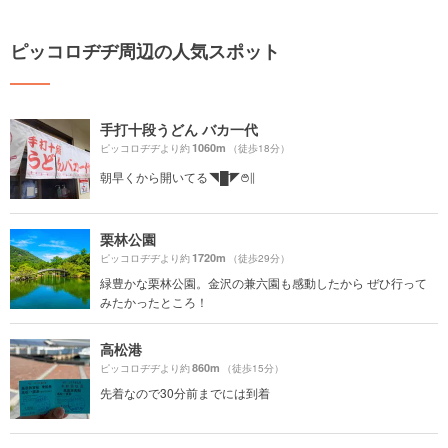
ピッコロヂヂ周辺の人気スポット
手打十段うどん バカ一代
1060m
ピッコロヂヂより約
（徒歩18分）
朝早くから開いてる◥█̆̈◤࿉∥
栗林公園
1720m
ピッコロヂヂより約
（徒歩29分）
緑豊かな栗林公園。金沢の兼六園も感動したから ぜひ行って
みたかったところ！
高松港
860m
ピッコロヂヂより約
（徒歩15分）
先着なので30分前までには到着