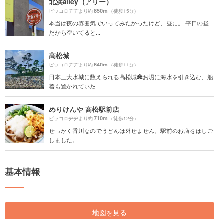
北浜alley（アリー）
850m
ピッコロヂヂより約
（徒歩15分）
本当は夜の雰囲気でいってみたかったけど、昼に。 平日の昼
だから空いてると...
高松城
640m
ピッコロヂヂより約
（徒歩11分）
日本三大水城に数えられる高松城🏯お堀に海水を引き込む、船
着も置かれていた...
めりけんや 高松駅前店
710m
ピッコロヂヂより約
（徒歩12分）
せっかく香川なのでうどんは外せません。駅前のお店をはしご
しました。
基本情報
地図を見る