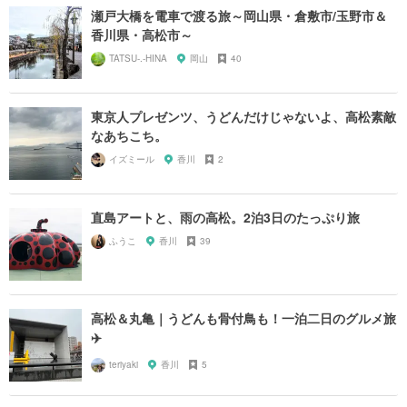
瀬戸大橋を電車で渡る旅～岡山県・倉敷市/玉野市＆
香川県・高松市～
TATSU-.-HINA
岡山
40
東京人プレゼンツ、うどんだけじゃないよ、高松素敵
なあちこち。
イズミール
香川
2
直島アートと、雨の高松。2泊3日のたっぷり旅
ふうこ
香川
39
高松＆丸亀｜うどんも骨付鳥も！一泊二日のグルメ旅
✈️
teriyaki
香川
5