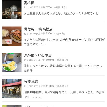
高松駅
820m
ピッコロヂヂより約
（徒歩14分）
お土産屋さんもある大きな駅。地元のターミナル駅ですね。
骨付鳥 一鶴 高松店
330m
ピッコロヂヂより約
（徒歩6分）
友人たちに勧められて来ました🐓17時のオープン前から行列が
できて来て、1...
さか枝うどん 本店
1070m
ピッコロヂヂより約
（徒歩18分）
香川のうどんは安い② 駐車場に段差あると思ってたらなかっ
た案件
竹清 本店
1130m
ピッコロヂヂより約
（徒歩19分）
昭和43年創業、自分で麺を茹でる「元祖セルフうどん」のお店
です！ ここ...