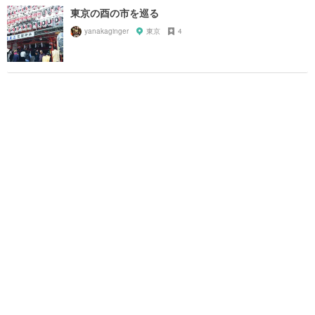
東京の酉の市を巡る
yanakaginger
東京
4