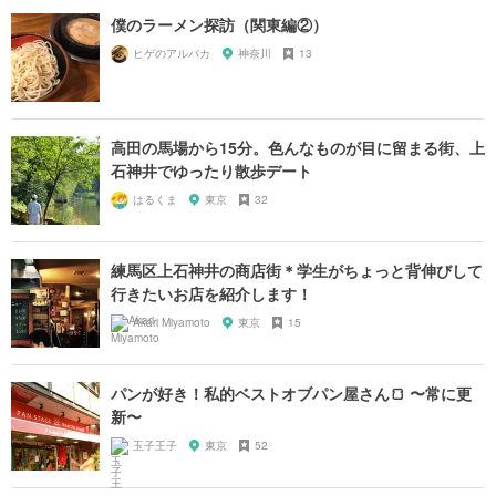
僕のラーメン探訪（関東編②）
ヒゲのアルパカ
神奈川
13
高田の馬場から15分。色んなものが目に留まる街、上
石神井でゆったり散歩デート
はるくま
東京
32
練馬区上石神井の商店街＊学生がちょっと背伸びして
行きたいお店を紹介します！
Akari Miyamoto
東京
15
パンが好き！私的ベストオブパン屋さん🍞 〜常に更
新〜
玉子王子
東京
52