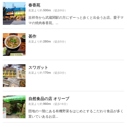
春香苑
500m
友楽より約
（徒歩9分）
吉祥寺から武蔵関駅の方にずーっと歩くと出会うお店。愛子マ
マの焼肉春香苑。...
甚作
280m
友楽より約
（徒歩5分）
スワガット
170m
友楽より約
（徒歩3分）
自然食品の店 オリーブ
960m
友楽より約
（徒歩16分）
団地の一階にある有機野菜をはじめとするこだわり食品が多く
置いていあるお店...