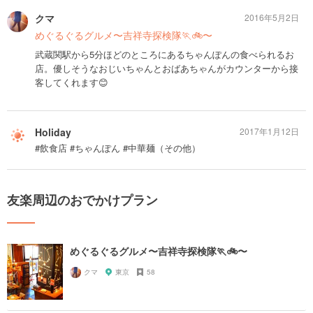
クマ
2016年5月2日
めぐるぐるグルメ〜吉祥寺探検隊🏃🚲〜
武蔵関駅から5分ほどのところにあるちゃんぽんの食べられるお
店。優しそうなおじいちゃんとおばあちゃんがカウンターから接
客してくれます😊
Holiday
2017年1月12日
#飲食店 #ちゃんぽん #中華麺（その他）
友楽周辺のおでかけプラン
めぐるぐるグルメ〜吉祥寺探検隊🏃🚲〜
クマ
東京
58