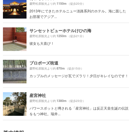
1150m
慶野松原観光より約
（徒歩20分）
2013年にできたホテルニュー淡路系列のホテル。海に面した
お部屋でアジア...
サンセットビューホテルけひの海
1250m
慶野松原観光より約
（徒歩21分）
彼女も大喜び！
プロポーズ街道
870m
慶野松原観光より約
（徒歩15分）
カップルのメッセージが瓦でズラリ！夕日がキレイなのです！
産宮神社
1380m
慶野松原観光より約
（徒歩23分）
パワースポットと噂される「産宮神社」は反正天皇生誕の伝説
をもつ神社。瑞井...