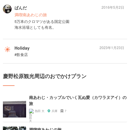
ぱんだ
2016年5月2日
満喫南あわじの旅
5万本のクロマツがある国定公園
海水浴場としても有名。
Holiday
2023年1月23日
#飲食店
慶野松原観光周辺のおでかけプラン
南あわじ・カップルでいく瓦ぬ愛（カワラヌアイ）の
旅
熱田 大
兵庫
7
満喫南あわじの旅