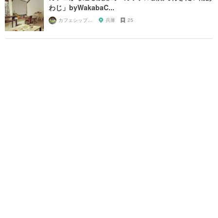
わじ」byWakabaC...
カフェシップ淡路島
兵庫
25