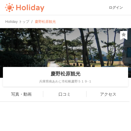
ログイン
Holiday トップ
慶野松原観光
慶野松原観光
兵庫県南あわじ市松帆慶野５１９-１
写真・動画
口コミ
アクセス