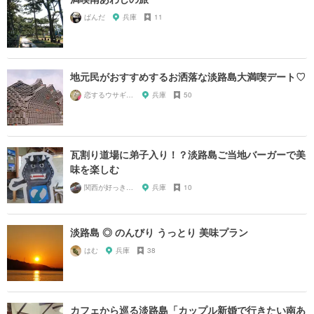
ぱんだ
兵庫
11
地元民がおすすめするお洒落な淡路島大満喫デート♡
恋するウサギちゃん♡
兵庫
50
瓦割り道場に弟子入り！？淡路島ご当地バーガーで美
味を楽しむ
関西が好っきゃねん
兵庫
10
淡路島 ◎ のんびり うっとり 美味プラン
はむ
兵庫
38
カフェから巡る淡路島「カップル新婚で行きたい南あ