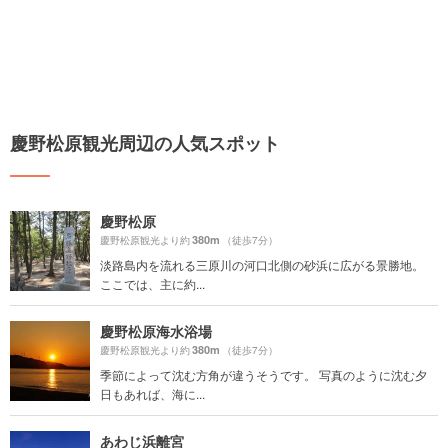
慶野松原観光周辺の人気スポット
慶野松原
380m
慶野松原観光より約
（徒歩7分）
淡路島内を流れる三原川の河口北側の砂浜に広がる景勝地。
ここでは、主に約...
慶野松原海水浴場
380m
慶野松原観光より約
（徒歩7分）
季節によって沈む方角が違うそうです。 写真のように沈む夕
日もあれば、海に...
あわじ浜離宮