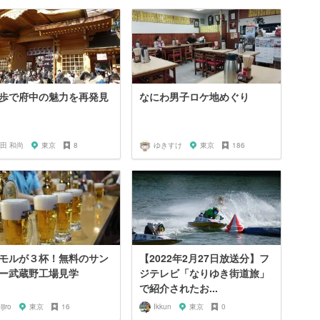
歩で府中の魅力を再発見
なにわ男子ロケ地めぐり
田 和尚
東京
8
ゆきすけ
東京
186
モルが３杯！無料のサン
【2022年2月27日放送分】フ
ー武蔵野工場見学
ジテレビ「なりゆき街道旅」
で紹介されたお...
ijiro
東京
16
Ikkun
東京
0