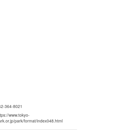
42-364-8021
tps://www.tokyo-
rk.or.jp/park/format/index048.html