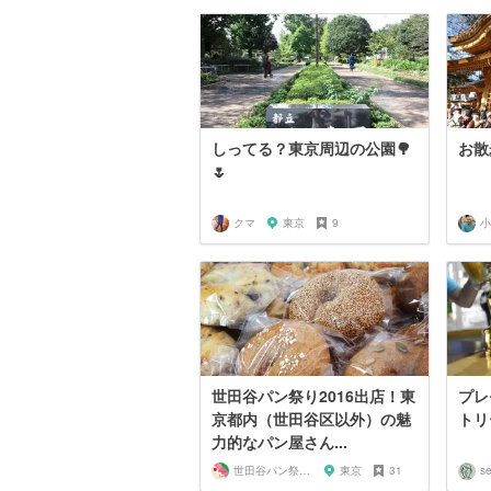
しってる？東京周辺の公園🌳
お散
🌷
クマ
東京
9
小
世田谷パン祭り2016出店！東
プレ
京都内（世田谷区以外）の魅
トリ
力的なパン屋さん...
世田谷パン祭り実行委員会
東京
31
se