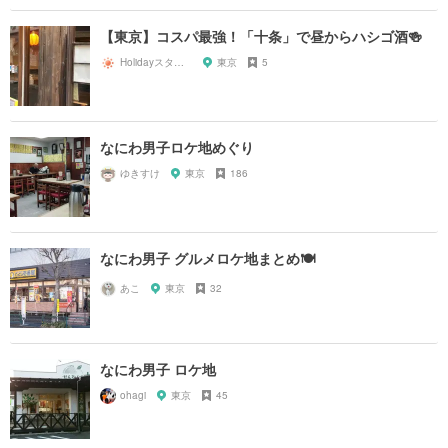
【東京】コスパ最強！「十条」で昼からハシゴ酒🍻
Holidayスタッフ
東京
5
なにわ男子ロケ地めぐり
ゆきすけ
東京
186
なにわ男子 グルメロケ地まとめ🍽
あこ
東京
32
なにわ男子 ロケ地
ohagi
東京
45