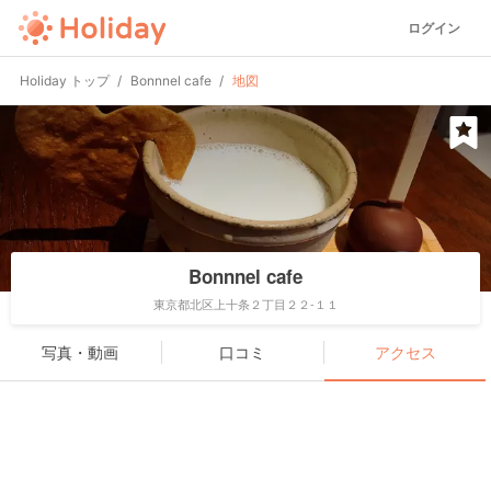
ログイン
Holiday トップ
Bonnnel cafe
地図
Bonnnel cafe
東京都北区上十条２丁目２２-１１
写真・動画
口コミ
アクセス