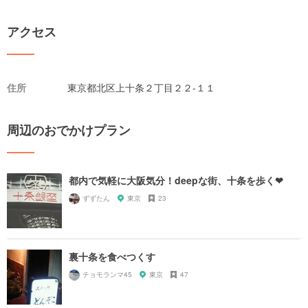
アクセス
住所
東京都北区上十条２丁目２２-１１
周辺のおでかけプラン
都内で気軽に大阪気分！deepな街、十条を歩く❤︎
ずずたん
東京
23
裏十条を食べつくす
チョモランマ45
東京
47