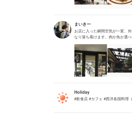
まいきー
お店に入った瞬間空気が一変、外
なり落ち着けます。肉か魚か選べるラン
Holiday
#飲食店 #カフェ #西洋各国料理