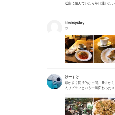
近所に住んでいたら毎日通いたい
k9a94y6kty
♡
けーすけ
緑が多く開放的な空間。天井から
入りピラフという一風変わったメ