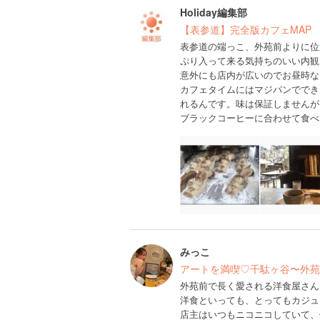
Holiday編集部
【表参道】完全版カフェMAP
表参道の端っこ、外苑前よりに位
ぷり入って来る気持ちのいい内観
意外にも店内が広いのでお昼時な
カフェタイムにはマジパンででき
れるんです。味は保証しませんが
ブラックコーヒーに合わせて食べ
みっこ
アートを満喫♡千駄ヶ谷〜外苑
外苑前で長く愛される洋食屋さん
洋食といっても、とってもカジュ
店主はいつもニコニコしていて、