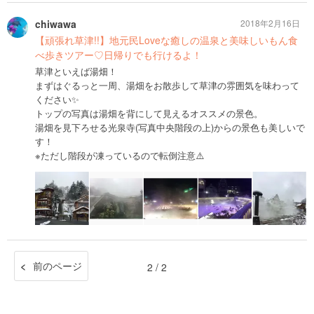
chiwawa
2018年2月16日
【頑張れ草津!!】地元民Loveな癒しの温泉と美味しいもん食
べ歩きツアー♡日帰りでも行けるよ！
草津といえば湯畑！
まずはぐるっと一周、湯畑をお散歩して草津の雰囲気を味わって
ください✨
トップの写真は湯畑を背にして見えるオススメの景色。
湯畑を見下ろせる光泉寺(写真中央階段の上)からの景色も美しいで
す！
※ただし階段が凍っているので転倒注意⚠️
前のページ
2 / 2