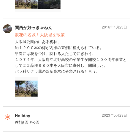
関西が好っきゃねん
2016年4月23日
浪花の名城！大阪城を散策
大阪城公園内にある梅林。
約１２００本の梅が内濠の東側に植えられている。
早春には花をつけ、訪れる人たちでにぎわう。
１９７４年、大阪府立北野高校の卒業生が開校１００周年事業と
して２２品種８８０本を大阪市に寄付し、開園した。
バラ科サクラ属の落葉高木に分類されると言う。
Holiday
2023年5月23日
#植物園 #公園