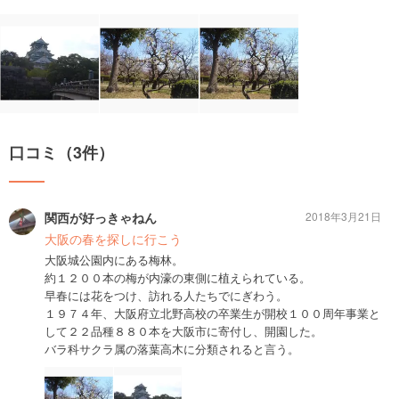
口コミ（3件）
関西が好っきゃねん
2018年3月21日
大阪の春を探しに行こう
大阪城公園内にある梅林。
約１２００本の梅が内濠の東側に植えられている。
早春には花をつけ、訪れる人たちでにぎわう。
１９７４年、大阪府立北野高校の卒業生が開校１００周年事業と
して２２品種８８０本を大阪市に寄付し、開園した。
バラ科サクラ属の落葉高木に分類されると言う。