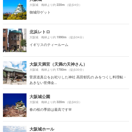
220m
大阪城 梅林より約
（徒歩4分）
御城印ゲット
北浜レトロ
1990m
大阪城 梅林より約
（徒歩34分）
イギリスのティールーム
大阪天満宮（天満の天神さん）
1780m
大阪城 梅林より約
（徒歩30分）
菅原道真公をお祀りした神社 高田郁氏の みをつくし料理帖・
あきない世傳金...
大阪城公園
320m
大阪城 梅林より約
（徒歩6分）
春の桜の季節は最高です🌸
大阪城ホール