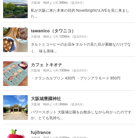
340m
大阪城 梅林より約
（徒歩6分）
私が大阪に来た本来の目的 NovelbrightのLIVEを見に来まし
た...
tawanico（タワニコ）
1330m
大阪城 梅林より約
（徒歩23分）
タルトとコーヒーのお店☕️ タルトの見た目が素敵なだけでな
く、 味も美味...
カフェ トキオナ
1330m
大阪城 梅林より約
（徒歩23分）
・クラシカルプリン 430円 ・プリンアラモード 950円
大阪城豊國神社
350m
大阪城 梅林より約
（徒歩6分）
パワースポット 大阪城公園をお散歩しながら向かったのです
が、とても気持ち...
fujifrance
1150m
大阪城 梅林より約
（徒歩20分）