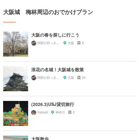
大阪城 梅林周辺のおでかけプラン
大阪の春を探しに行こう
関西が好っきゃねん
大阪
5
浪花の名城！大阪城を散策
関西が好っきゃねん
大阪
33
(2026.3)USJ貸切旅行
hatsuki
神奈川
0
大阪散歩