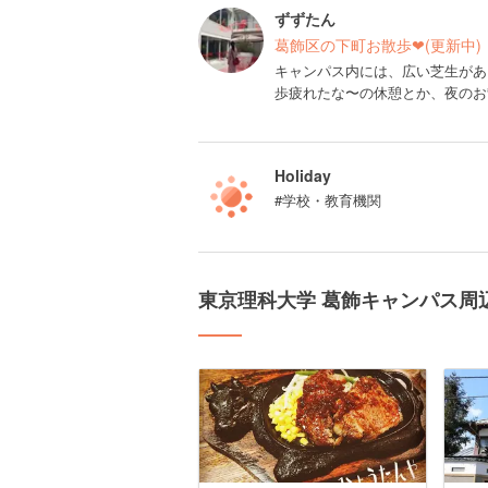
ずずたん
葛飾区の下町お散歩❤︎(更新中)
キャンパス内には、広い芝生があ
歩疲れたな〜の休憩とか、夜のお
Holiday
#学校・教育機関
東京理科大学 葛飾キャンパス周