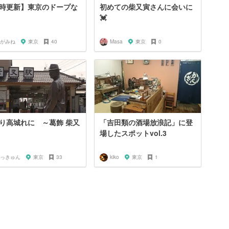
時更新】東京のドープな
初めての柴又寅さんに会いに
💓
がみね
東京
40
Masa
東京
0
り高城れに ～葛飾 柴又
「吉田類の酒場放浪記」に登
場したスポットvol.3
っきゅん
東京
33
kiko
東京
1