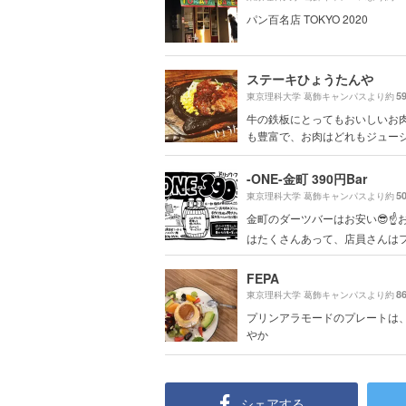
パン百名店 TOKYO 2020
ステーキひょうたんや
5
東京理科大学 葛飾キャンパスより約
牛の鉄板にとってもおいしいお肉
も豊富で、お肉はどれもジューシー
-ONE-金町 390円Bar
5
東京理科大学 葛飾キャンパスより約
金町のダーツバーはお安い😎☝️
はたくさんあって、店員さんはフレ
FEPA
8
東京理科大学 葛飾キャンパスより約
プリンアラモードのプレートは
やか
シェアする