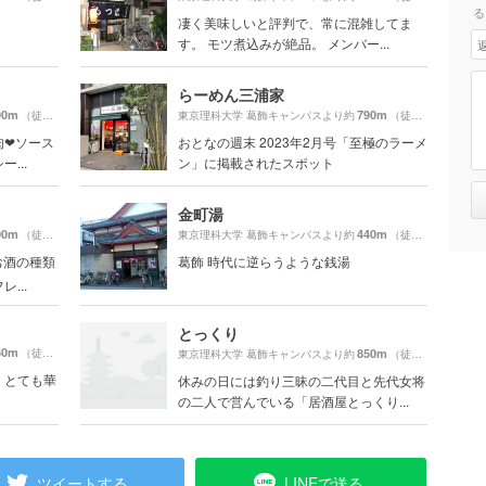
る
凄く美味しいと評判で、常に混雑してま
す。 モツ煮込みが絶品。 メンバー...
らーめん三浦家
90m
790m
（徒歩10分）
東京理科大学 葛飾キャンパスより約
（徒歩14分）
❤︎ソース
おとなの週末 2023年2月号「至極のラーメ
...
ン」に掲載されたスポット
金町湯
00m
440m
（徒歩9分）
東京理科大学 葛飾キャンパスより約
（徒歩8分）
お酒の種類
葛飾 時代に逆らうような銭湯
...
とっくり
60m
（徒歩15分）
850m
東京理科大学 葛飾キャンパスより約
（徒歩15分）
、とても華
休みの日には釣り三昧の二代目と先代女将
の二人で営んでいる「居酒屋とっくり...
ツイートする
LINEで送る