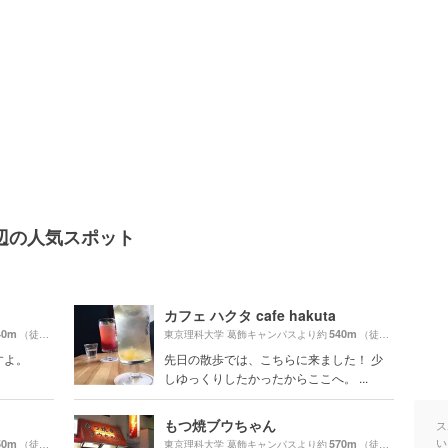
辺の人気スポット
カフェ ハクタ cafe hakuta
40m
540m
（徒歩10分）
東京理科大学 葛飾キャンパスより約
（徒歩10分）
すよ。
先日の散歩では、こちらに来ました！ 少
しゆっくりしたかったからここへ。 ...
もつ焼ブウちゃん
ス
い
50m
570m
（徒歩15分）
東京理科大学 葛飾キャンパスより約
（徒歩10分）