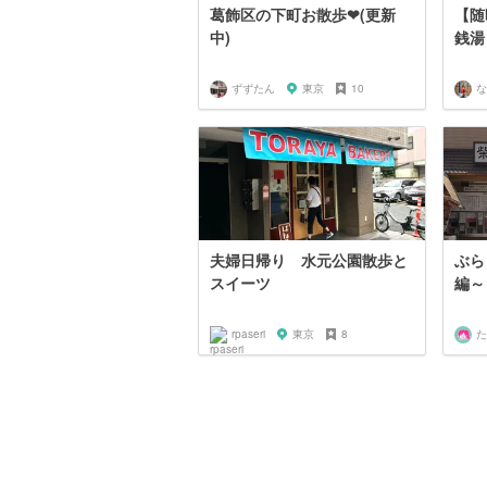
葛飾区の下町お散歩❤︎(更新
【随
中)
銭湯
ずずたん
東京
10
な
夫婦日帰り 水元公園散歩と
ぶら
スイーツ
編～
rpaseri
東京
8
た