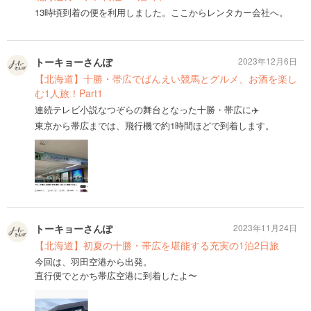
13時頃到着の便を利用しました。ここからレンタカー会社へ。
トーキョーさんぽ
2023年12月6日
【北海道】十勝・帯広でばんえい競馬とグルメ、お酒を楽し
む1人旅！Part1
連続テレビ小説なつぞらの舞台となった十勝・帯広に✈️
東京から帯広までは、飛行機で約1時間ほどで到着します。
トーキョーさんぽ
2023年11月24日
【北海道】初夏の十勝・帯広を堪能する充実の1泊2日旅
今回は、羽田空港から出発。
直行便でとかち帯広空港に到着したよ〜