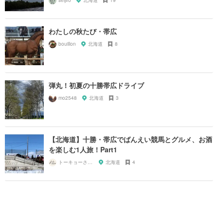
わたしの秋たび・帯広
bouillon
北海道
8
弾丸！初夏の十勝帯広ドライブ
mo2548
北海道
3
【北海道】十勝・帯広でばんえい競馬とグルメ、お酒
を楽しむ1人旅！Part1
トーキョーさんぽ
北海道
4