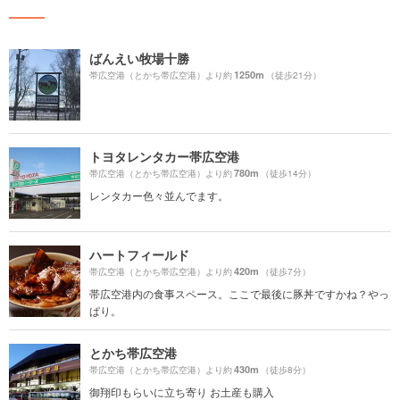
ばんえい牧場十勝
1250m
帯広空港（とかち帯広空港）より約
（徒歩21分）
トヨタレンタカー帯広空港
780m
帯広空港（とかち帯広空港）より約
（徒歩14分）
レンタカー色々並んでます。
ハートフィールド
420m
帯広空港（とかち帯広空港）より約
（徒歩7分）
帯広空港内の食事スペース。ここで最後に豚丼ですかね？やっ
ぱり。
とかち帯広空港
430m
帯広空港（とかち帯広空港）より約
（徒歩8分）
御翔印もらいに立ち寄り お土産も購入