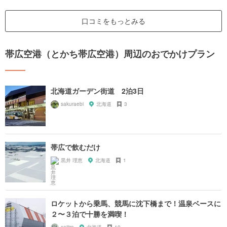
口コミをもっとみる
帯広空港（とかち帯広空港）周辺のおでかけプラン
北海道ガーデン街道 2泊3日
sakuraebi
北海道
3
帯広で飲むだけ
黒井 理恵
北海道
1
ロケットから乗馬、競馬に沈下橋まで！温泉ベースに
２〜３泊で十勝を満喫！
seijiro
北海道
19