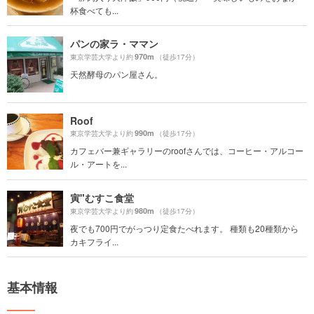
杯食べても...
パンの家ラ・ママン
970m
東京学芸大学より約
（徒歩17分）
天然酵母のパン屋さん。
Roof
990m
東京学芸大学より約
（徒歩17分）
カフェバー兼ギャラリーのroofさんでは、コーヒー・アルコー
ル・アートを...
寅"むすこ食堂
980m
東京学芸大学より約
（徒歩17分）
夜でも700円でがっつり定食たべれます。 種類も20種類から
カキフライ...
基本情報