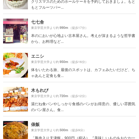
クリスマスのためのホールケーキを予約しておきましょ。もと
もとフルーツパー...
七七舎
990m
東京学芸大学より約
（徒歩17分）
本のにおいが心地よい古本屋さん。考えが深まるような哲学書
から、お料理など...
エニシ
950m
東京学芸大学より約
（徒歩16分）
体をいたわる旅、最後のスポットは、カフェみたいだけど、ち
ゃあんと定食も食...
木もれび
720m
東京学芸大学より約
（徒歩12分）
湯だね食パンやしっかり食感のパンがお得意の、優しい雰囲気
のパン屋さん。食...
俵飯
500m
東京学芸大学より約
（徒歩9分）
「豚肉入り天津飯」900円（税込） 『美味しいものをおなか一