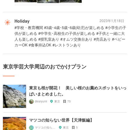
Holiday
2023年1月18日
#学校・教育機関 #3歳･4歳･5歳･6歳(幼児)が楽しめる #小学生の子
供が楽しめる #中学生･高校生の子供が楽しめる #子供と一緒に大
人も楽しめる #授乳室あり #オムツ交換台あり #売店あり #ベビー
カーOK #食事持込OK #レストランあり
東京学芸大学周辺のおでかけプラン
東京も桜が開花！ 美しい桜のお薦めスポットをいっ
ぱいまとめました。
dearyumi
東京
75
マツコの知らない世界【天津飯編】
マツコの知らない世界マニア
東京
5