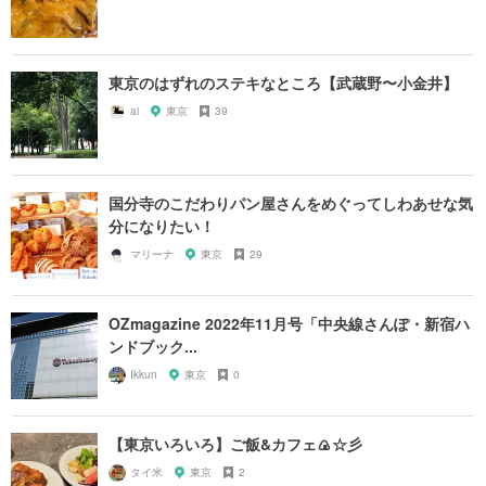
東京のはずれのステキなところ【武蔵野〜小金井】
ai
東京
39
国分寺のこだわりパン屋さんをめぐってしわあせな気
分になりたい！
マリーナ
東京
29
OZmagazine 2022年11月号「中央線さんぽ・新宿ハ
ンドブック...
Ikkun
東京
0
【東京いろいろ】ご飯&カフェ🍙☆彡
タイ米
東京
2