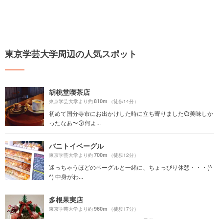
東京学芸大学周辺の人気スポット
胡桃堂喫茶店
810m
東京学芸大学より約
（徒歩14分）
初めて国分寺市にお出かけした時に立ち寄りました💞美味しか
ったなあ〜😙何よ...
バニトイベーグル
700m
東京学芸大学より約
（徒歩12分）
迷っちゃうほどのベーグルと一緒に、ちょっぴり休憩・・・(^
^) 中身がわ...
多根果実店
960m
東京学芸大学より約
（徒歩17分）