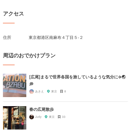
アクセス
住所
東京都港区南麻布４丁目５-２
周辺のおでかけプラン
[広尾]まるで世界各国を旅しているような気分に✈️🌏
💭
あきえ
東京
8
春の広尾散歩
Judy
東京
33