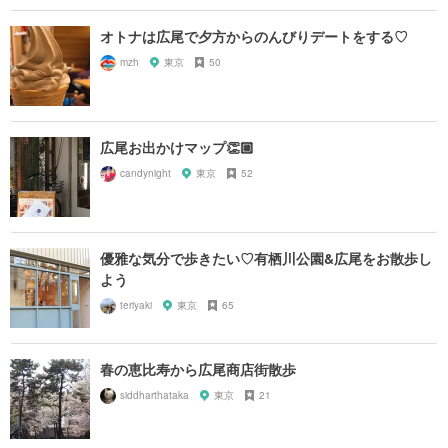
オトナは広尾で夕方からのんびりデートをする♡
mzh
東京
50
広尾お出かけマップ👏🏼
candynight
東京
52
優雅な気分で歩きたい♡有栖川公園&広尾をお散歩し
よう
teriyaki
東京
65
春の恵比寿から広尾商店街散歩
siddharthataka
東京
21