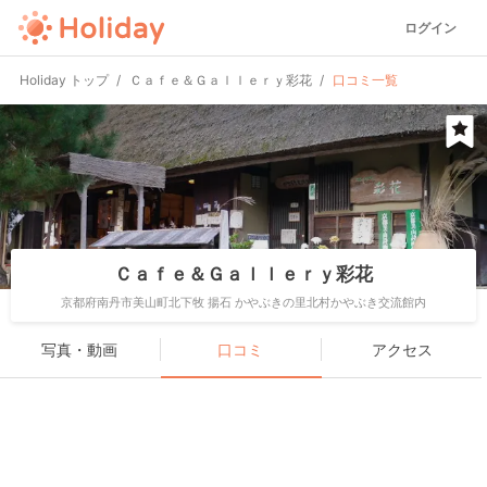
ログイン
Holiday トップ
Ｃａｆｅ＆Ｇａｌｌｅｒｙ彩花
口コミ一覧
Ｃａｆｅ＆Ｇａｌｌｅｒｙ彩花
京都府南丹市美山町北下牧 揚石 かやぶきの里北村かやぶき交流館内
写真・動画
口コミ
アクセス