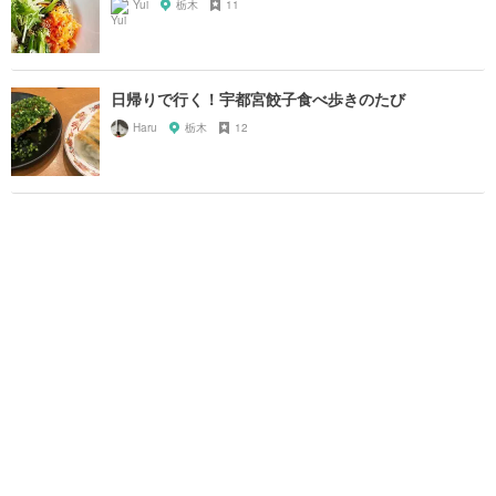
Yui
栃木
11
日帰りで行く！宇都宮餃子食べ歩きのたび
Haru
栃木
12