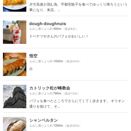
夕方高速が混む為、宇都宮餃子を食べてゆっくり帰ろうという
事になり、来店。...
dough-doughnuts
460m
もみじ通りより約
（徒歩8分）
ドーナツやさんのパフェがおいしい！
悟空
1420m
もみじ通りより約
（徒歩24分）
🥟
カトリック松が峰教会
780m
もみじ通りより約
（徒歩13分）
パフェも食べたところでさらにてくてく歩きます。 オリオン
通りを抜けて、そ...
シャンベルタン
1260m
もみじ通りより約
（徒歩22分）