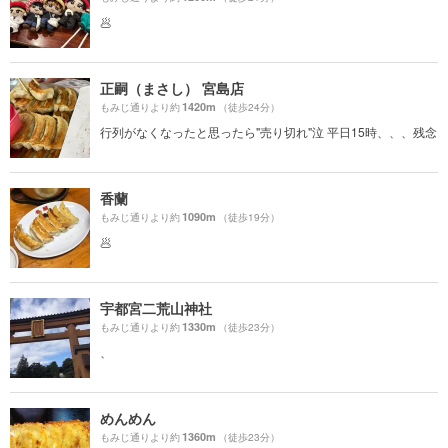
🥟
正嗣（まさし） 宮島店
1420m
もみじ通りより約
（徒歩24分）
行列がなくなったと思ったら"売り切れ"泣 平日15時、、、残念
香蘭
1090m
もみじ通りより約
（徒歩19分）
🥟
宇都宮二荒山神社
1330m
もみじ通りより約
（徒歩23分）
、
めんめん
1360m
もみじ通りより約
（徒歩23分）