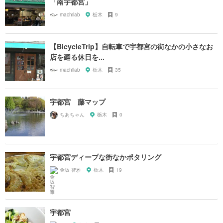
「南宇都宮」
machilab
栃木
9
【BicycleTrip】自転車で宇都宮の街なかの小さなお
店を廻る休日を...
machilab
栃木
35
宇都宮 藤マップ
ちあちゃん
栃木
0
宇都宮ディープな街なかポタリング
金坂 智雅
栃木
19
宇都宮