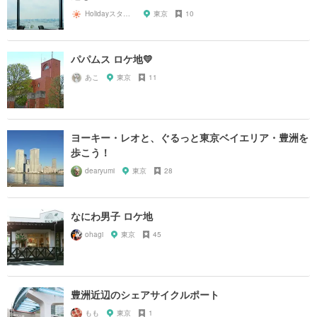
Holidayスタッフ
東京
10
パパムス ロケ地💛
あこ
東京
11
ヨーキー・レオと、ぐるっと東京ベイエリア・豊洲を
歩こう！
dearyumi
東京
28
なにわ男子 ロケ地
ohagi
東京
45
豊洲近辺のシェアサイクルポート
もも
東京
1