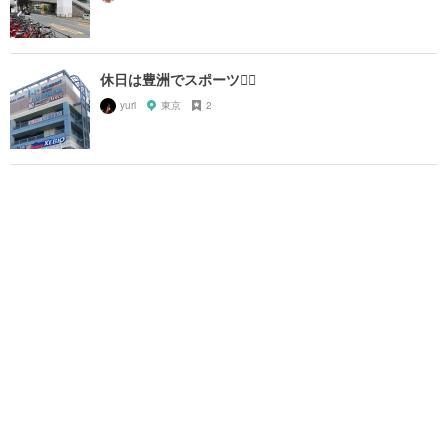
休日は豊洲でスポーツ🏃‍♀️
yuri
東京
2