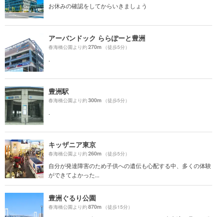
お休みの確認をしてからいきましょう
アーバンドック ららぽーと豊洲
270m
春海橋公園より約
（徒歩5分）
.
豊洲駅
300m
春海橋公園より約
（徒歩5分）
.
キッザニア東京
260m
春海橋公園より約
（徒歩5分）
自分が発達障害のため子供への遺伝も心配する中、多くの体験
ができてよかった...
豊洲ぐるり公園
870m
春海橋公園より約
（徒歩15分）