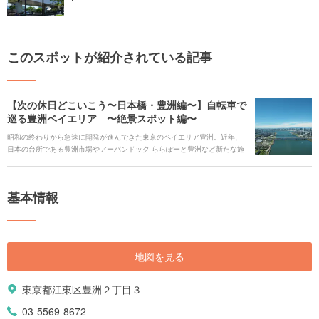
このスポットが紹介されている記事
【次の休日どこいこう〜日本橋・豊洲編〜】自転車で
巡る豊洲ベイエリア 〜絶景スポット編〜
昭和の終わりから急速に開発が進んできた東京のベイエリア豊洲。近年、
日本の台所である豊洲市場やアーバンドック ららぽーと豊洲など新たな施
設がオープンし、ここで生活する住民も日々増えています。豊洲自体にも
多くの注目スポットがオープンする一方、周辺エリアへのアクセスも容易
で、湾岸エリア全体を楽しむ拠点としても機能します。こちらのコラムで
基本情報
は、半日〜 1日を楽しく過ごせるおでかけプランをご紹介していきます。
地図を見る
東京都江東区豊洲２丁目３
03-5569-8672