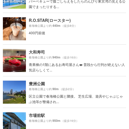
バーベキューで腹ごしらえをしたらのんびり東京湾の見える公
園でまったりする...
R.O.STAR(ロースター)
440m
春海橋公園より約
（徒歩8分）
400円前後
大和寿司
940m
春海橋公園より約
（徒歩16分）
青果棟の1階にあるお寿司屋さん🍣 普段から行列が絶えない人
気店らしくて...
豊洲公園
90m
春海橋公園より約
（徒歩2分）
区立公園で春海橋公園と隣接。 芝生広場、遊具やじゃぶじゃ
ぶ池等が整備され...
市場前駅
950m
春海橋公園より約
（徒歩16分）
.