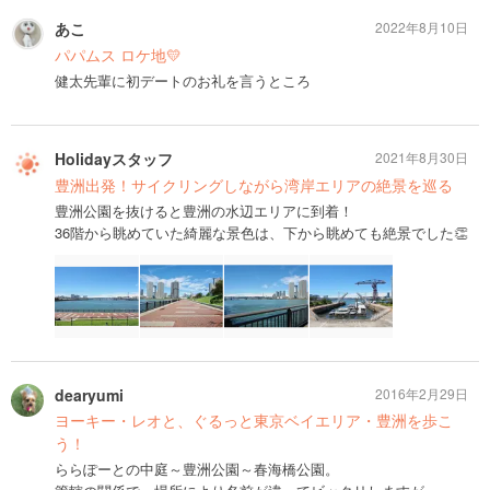
あこ
2022年8月10日
パパムス ロケ地💛
健太先輩に初デートのお礼を言うところ
Holidayスタッフ
2021年8月30日
豊洲出発！サイクリングしながら湾岸エリアの絶景を巡る
豊洲公園を抜けると豊洲の水辺エリアに到着！
36階から眺めていた綺麗な景色は、下から眺めても絶景でした👏
dearyumi
2016年2月29日
ヨーキー・レオと、ぐるっと東京ベイエリア・豊洲を歩こ
う！
ららぽーとの中庭～豊洲公園～春海橋公園。