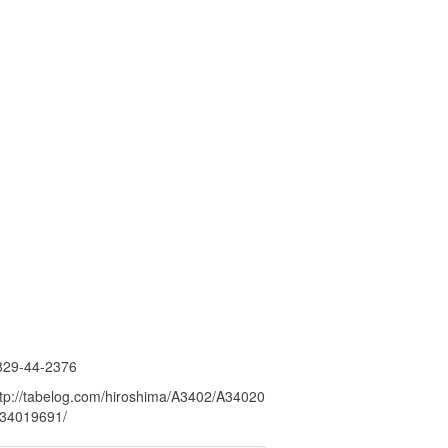
829-44-2376
ttp://tabelog.com/hiroshima/A3402/A34020
/34019691/