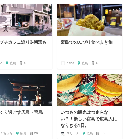
プチカフェ巡り☕️朝活も
宮島でのんびり食べ歩き旅
.e
広島
6
haha
広島
4
くり過ごす広島・宮島
いつもの観光はつまらな
い？！新しい宮島で広島人に
なりきる1日。
くちっち
広島
26
マリーナ
広島
36