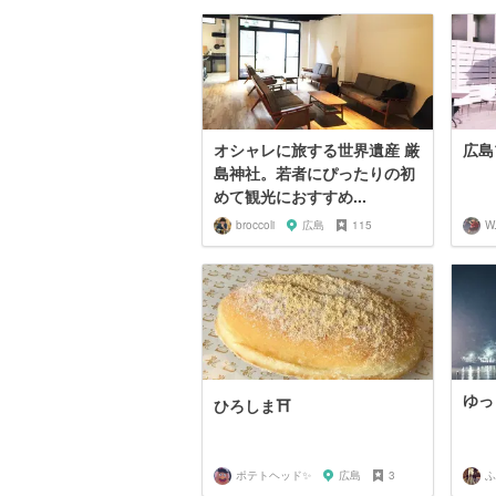
オシャレに旅する世界遺産 厳
広島
島神社。若者にぴったりの初
めて観光におすすめ...
broccoli
広島
115
W
ゆっ
ひろしま⛩
ポテトヘッド✨
広島
3
ふ